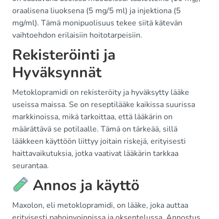
oraalisena liuoksena (5 mg/5 ml) ja injektiona (5
mg/ml). Tämä monipuolisuus tekee siitä kätevän
vaihtoehdon erilaisiin hoitotarpeisiin.
Rekisteröinti ja
Hyväksynnät
Metoklopramidi on rekisteröity ja hyväksytty lääke
useissa maissa. Se on reseptilääke kaikissa suurissa
markkinoissa, mikä tarkoittaa, että lääkärin on
määrättävä se potilaalle. Tämä on tärkeää, sillä
lääkkeen käyttöön liittyy joitain riskejä, erityisesti
haittavaikutuksia, jotka vaativat lääkärin tarkkaa
seurantaa.
Annos ja käyttö
Maxolon, eli metoklopramidi, on lääke, joka auttaa
erityisesti pahoinvoinnissa ja oksentelussa. Annostus