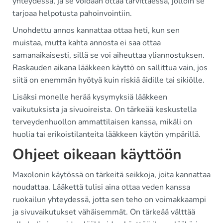
yhteydessä, ja se voidaan ottaa tarvittaessa, jolloin se
tarjoaa helpotusta pahoinvointiin.
Unohdettu annos kannattaa ottaa heti, kun sen
muistaa, mutta kahta annosta ei saa ottaa
samanaikaisesti, sillä se voi aiheuttaa yliannostuksen.
Raskauden aikana lääkkeen käyttö on sallittua vain, jos
siitä on enemmän hyötyä kuin riskiä äidille tai sikiölle.
Lisäksi monelle herää kysymyksiä lääkkeen
vaikutuksista ja sivuoireista. On tärkeää keskustella
terveydenhuollon ammattilaisen kanssa, mikäli on
huolia tai erikoistilanteita lääkkeen käytön ympärillä.
Ohjeet oikeaan käyttöön
Maxolonin käytössä on tärkeitä seikkoja, joita kannattaa
noudattaa. Lääkettä tulisi aina ottaa veden kanssa
ruokailun yhteydessä, jotta sen teho on voimakkaampi
ja sivuvaikutukset vähäisemmät. On tärkeää välttää