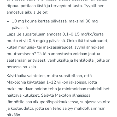
riippuu potilaan iästä ja terveydentilasta. Tyypillinen
annostus aikuisille on:
10 mg kolme kertaa päivässä, maksimi 30 mg
päivässä.
Lapsille suositellaan annosta 0,1–0,15 mg/kg/kerta,
mutta ei yli 0,5 mg/kg päivässä. Onko ikä tai sairaudet,
kuten munuais- tai maksasairaudet, syynä annoksen
muuttamiseen? Tällöin annostusta voidaan joutua
säätämään erityisesti vanhuksilla ja henkilöillä, joilla on
perussairauksia.
Käyttöaika vaihtelee, mutta suositellaan, että
Maxolonia käytetään 1–12 viikon jaksoissa, jotta
maksimoidaan hoidon teho ja minimoidaan mahdolliset
haittavaikutukset. Säilytä Maxolon alhaisissa
lämpötiloissa alkuperäispakkauksessa, suojassa valolta
ja kosteudelta, jotta sen teho säilyy mahdollisimman
pitkään.