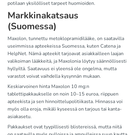
potilaan yksilölliset tarpeet huomioiden.
Markkinakatsaus
(Suomessa)
Maxolon, tunnettu metoklopramidilääke, on saatavilla
useimmissa apteekeissa Suomessa, kuten Catena ja
HelpNet. Nämä apteekit tarjoavat asiakkailleen laajan
valikoiman lääkkeitä, ja Maxolonia löytyy säännöllisesti
hyllyiltä. Saatavuus ei yleensä ole ongelma, mutta
varastot voivat vaihdella kysynnän mukaan.
Keskiarvoinen hinta Maxolon 10 mg:n
tablettipakkaukselle on noin 10–15 euroa, riippuen
apteekista ja sen hinnoittelupolitiikasta. Hinnassa voi
myös olla eroja, mikäli kyseessä on tarjous tai kanta-
asiakasetu.
Pakkaukset ovat tyypillisesti blistereissä, mutta niitä
on saatavilla myös pulloissa ja ampulleissa suun kautta