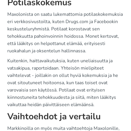
Potilaskokemus
Maxolonista on saatu lukemattomia potilaskokemuksia
eri verkkosivustoilta, kuten Drugs.com ja Facebookin
keskusteluryhmistä. Potilaat korostavat sen
tehokkuutta pahoinvoinnin hoidossa. Monet kertovat,
että lääkitys on helpottanut elämää, erityisesti
ruokahalun ja oksentelun hallinnassa.
Kuitenkin, haittavaikutuksia, kuten uneliaisuutta ja
vatsakipua, raportoidaan. Yhteisön mielipiteet
vaihtelevat - joillakin on ollut hyviä kokemuksia ja he
ovat sitoutuneet hoitoonsa, kun taas toiset ovat
varovaisia sen käytössä. Potilaat ovat erityisen
kiinnostuneita tehokkuudesta ja siitä, miten lääkitys
vaikuttaa heidän päivittäiseen elämäänsä.
Vaihtoehdot ja vertailu
Markkinoilla on myös muita vaihtoehtoja Maxolonille,