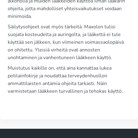
alkoholia ja muiden lääkkeiden käyttöä ilman lääkärin
ohjeita, jotta mahdolliset yhteisvaikutukset voidaan
minimoida.
Säilytysohjeet ovat myös tärkeitä. Maxolon tulisi
suojata kosteudelta ja auringolta, ja lääkettä ei tule
käyttää sen jälkeen, kun viimeinen voimassaolopäivä
on ohitettu. Yleisiä virheitä ovat annosten
unohtaminen ja vanhentuneen lääkkeen käyttö.
Muistutus kaikille on, että aina kannattaa lukea
potilainfokirje ja noudattaa terveydenhuollon
ammattilaisten antamia ohjeita tarkasti. Näin
varmistetaan lääkkeen turvallinen ja tehokas käyttö.