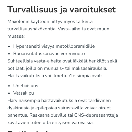
Turvallisuus ja varoitukset
Maxolonin käyttöön liittyy myös tärkeitä
turvallisuusnäkökohtia. Vasta-aiheita ovat muun
muassa:
Hypersensitiivisyys metoklopramidille
Ruoansulatuskanavan verenvuoto
Suhteellisia vasta-aiheita ovat iäkkäät henkilöt sekä
potilaat, joilla on munuais- tai maksasairauksia.
Haittavaikutuksia voi ilmetä. Yleisimpiä ovat:
Uneliaisuus
Vatsakipu
Harvinaisempia haittavaikutuksia ovat tardiivinen
dyskinesia ja epilepsiaa sairastavilla voivat oireet
pahentua. Raskaana oleville tai CNS-depressantteja
käyttävien tulee olla erityisen varovaisia.