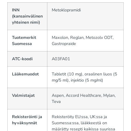
INN
Metoklopramidi
(kansainvälinen
yhteinen nimi)
Tuotemerkit
Maxolon, Reglan, Metozolv ODT,
Suomessa
Gastropraide
ATC-koodi
A03FA01
Lääkemuodot
Tabletit (10 mg), oraalinen liuos (5
mg/5 ml), injektio (5 mg/ml)
Valmistajat
Aspen, Accord Healthcare, Mylan,
Teva
Rekisteröinti ja
Rekisteröity EU:ssa, UK:ssa ja
hyväksynnät
Suomessa:ssa, lääkkeestä on
määrätty resepti kaikissa suurissa