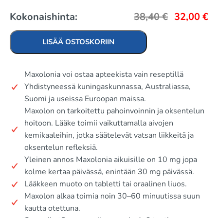
Kokonaishinta:
38,40
€
32,00
€
LISÄÄ OSTOSKORIIN
Maxolonia voi ostaa apteekista vain reseptillä
Yhdistyneessä kuningaskunnassa, Australiassa,
Suomi ja useissa Euroopan maissa.
Maxolon on tarkoitettu pahoinvoinnin ja oksentelun
hoitoon. Lääke toimii vaikuttamalla aivojen
kemikaaleihin, jotka säätelevät vatsan liikkeitä ja
oksentelun refleksiä.
Yleinen annos Maxolonia aikuisille on 10 mg jopa
kolme kertaa päivässä, enintään 30 mg päivässä.
Lääkkeen muoto on tabletti tai oraalinen liuos.
Maxolon alkaa toimia noin 30–60 minuutissa suun
kautta otettuna.