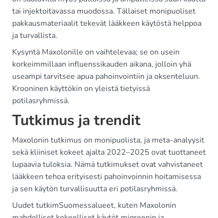
tai injektoitavassa muodossa. Tällaiset monipuoliset
pakkausmateriaalit tekevät lääkkeen käytöstä helppoa
ja turvallista.
Kysyntä Maxolonille on vaihtelevaa; se on usein
korkeimmillaan influenssikauden aikana, jolloin yhä
useampi tarvitsee apua pahoinvointiin ja oksenteluun.
Krooninen käyttökin on yleistä tietyissä
potilasryhmissä.
Tutkimus ja trendit
Maxolonin tutkimus on monipuolista, ja meta-analyysit
sekä kliiniset kokeet ajalta 2022–2025 ovat tuottaneet
lupaavia tuloksia. Nämä tutkimukset ovat vahvistaneet
lääkkeen tehoa erityisesti pahoinvoinnin hoitamisessa
ja sen käytön turvallisuutta eri potilasryhmissä.
Uudet tutkimSuomessalueet, kuten Maxolonin
mahdolliset kokeelliset käytöt migreenin ja