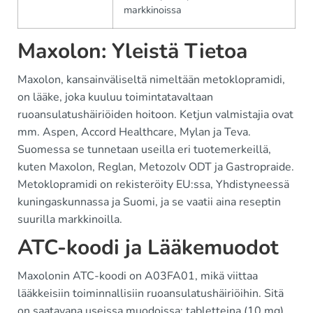
markkinoissa
Maxolon: Yleistä Tietoa
Maxolon, kansainväliseltä nimeltään metoklopramidi,
on lääke, joka kuuluu toimintatavaltaan
ruoansulatushäiriöiden hoitoon. Ketjun valmistajia ovat
mm. Aspen, Accord Healthcare, Mylan ja Teva.
Suomessa se tunnetaan useilla eri tuotemerkeillä,
kuten Maxolon, Reglan, Metozolv ODT ja Gastropraide.
Metoklopramidi on rekisteröity EU:ssa, Yhdistyneessä
kuningaskunnassa ja Suomi, ja se vaatii aina reseptin
suurilla markkinoilla.
ATC-koodi ja Lääkemuodot
Maxolonin ATC-koodi on A03FA01, mikä viittaa
lääkkeisiin toiminnallisiin ruoansulatushäiriöihin. Sitä
on saatavana useissa muodoissa: tabletteina (10 mg),