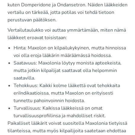
kuten Domperidone ja Ondansetron. Näiden lääkkeiden
vertailu on tärkeää, jotta potilas voi tehdä tietoon
perustuvan päätöksen.
Vertailutaulukko voi auttaa ymmärtämään, miten nämä
lääkkeet eroavat toisistaan:
Hinta: Maxolon on kilpailukykyinen, mutta hinnoissa
voi olla eroja lääkärin määräämässä hoidossa.
Saatavuus: Maxolonia löytyy monista apteekeista,
mutta jotkin kilpailijat saattavat olla helpommin
saatavilla.
Tehokkuus: Kaikki kolme lääkettä ovat tehokkaita
eriIndikaatioissa, mutta Maxolon on erityisesti
tunnettu pahoinvoinnin hoidosta.
Turvallisuus: Kaikissa lääkkeissä on omat
turvallisuusprofiilinsa ja mahdolliset riskit.
Paikalliset lääkärit voivat suositella Maxolonia tietyissä
tilanteissa, mutta myös kilpailijoita saatetaan ehdottaa