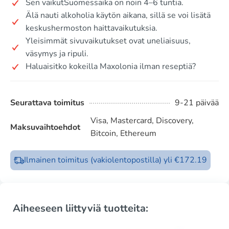
Sen vaikutSuomessaika on noin 4–6 tuntia.
Älä nauti alkoholia käytön aikana, sillä se voi lisätä
keskushermoston haittavaikutuksia.
Yleisimmät sivuvaikutukset ovat uneliaisuus,
väsymys ja ripuli.
Haluaisitko kokeilla Maxolonia ilman reseptiä?
Seurattava toimitus
9-21 päivää
Visa, Mastercard, Discovery,
Maksuvaihtoehdot
Bitcoin, Ethereum
Ilmainen toimitus (vakiolentopostilla) yli €172.19
Aiheeseen liittyviä tuotteita: