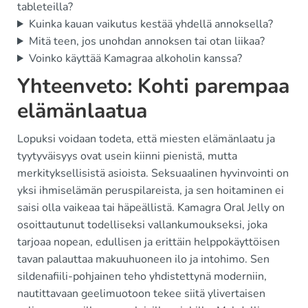
tableteilla?
Kuinka kauan vaikutus kestää yhdellä annoksella?
Mitä teen, jos unohdan annoksen tai otan liikaa?
Voinko käyttää Kamagraa alkoholin kanssa?
Yhteenveto: Kohti parempaa
elämänlaatua
Lopuksi voidaan todeta, että miesten elämänlaatu ja
tyytyväisyys ovat usein kiinni pienistä, mutta
merkityksellisistä asioista. Seksuaalinen hyvinvointi on
yksi ihmiselämän peruspilareista, ja sen hoitaminen ei
saisi olla vaikeaa tai häpeällistä. Kamagra Oral Jelly on
osoittautunut todelliseksi vallankumoukseksi, joka
tarjoaa nopean, edullisen ja erittäin helppokäyttöisen
tavan palauttaa makuuhuoneen ilo ja intohimo. Sen
sildenafiili-pohjainen teho yhdistettynä moderniin,
nautittavaan geelimuotoon tekee siitä ylivertaisen