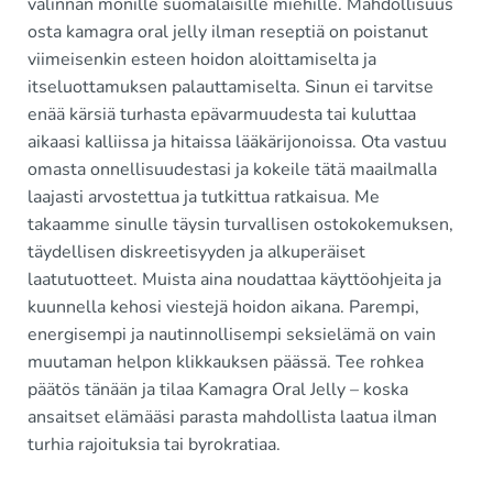
valinnan monille suomalaisille miehille. Mahdollisuus
osta kamagra oral jelly ilman reseptiä on poistanut
viimeisenkin esteen hoidon aloittamiselta ja
itseluottamuksen palauttamiselta. Sinun ei tarvitse
enää kärsiä turhasta epävarmuudesta tai kuluttaa
aikaasi kalliissa ja hitaissa lääkärijonoissa. Ota vastuu
omasta onnellisuudestasi ja kokeile tätä maailmalla
laajasti arvostettua ja tutkittua ratkaisua. Me
takaamme sinulle täysin turvallisen ostokokemuksen,
täydellisen diskreetisyyden ja alkuperäiset
laatutuotteet. Muista aina noudattaa käyttöohjeita ja
kuunnella kehosi viestejä hoidon aikana. Parempi,
energisempi ja nautinnollisempi seksielämä on vain
muutaman helpon klikkauksen päässä. Tee rohkea
päätös tänään ja tilaa Kamagra Oral Jelly – koska
ansaitset elämääsi parasta mahdollista laatua ilman
turhia rajoituksia tai byrokratiaa.