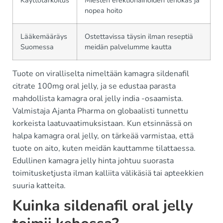
Käyttötarkoitus
Miesten erektiohäiriöiden tehokas ja
nopea hoito
Lääkemääräys
Ostettavissa täysin ilman reseptiä
Suomessa
meidän palvelumme kautta
Tuote on viralliselta nimeltään kamagra sildenafil
citrate 100mg oral jelly, ja se edustaa parasta
mahdollista kamagra oral jelly india -osaamista.
Valmistaja Ajanta Pharma on globaalisti tunnettu
korkeista laatuvaatimuksistaan. Kun etsinnässä on
halpa kamagra oral jelly, on tärkeää varmistaa, että
tuote on aito, kuten meidän kauttamme tilattaessa.
Edullinen kamagra jelly hinta johtuu suorasta
toimitusketjusta ilman kalliita välikäsiä tai apteekkien
suuria katteita.
Kuinka sildenafil oral jelly