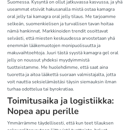
Suomessa. Kysyntä on ollut jatkuvassa kasvussa, ja yhä
useammat etsivät hakusanalla mistä ostaa kamagra
oral jelly tai kamagra oral jelly tilaus. Me tarjoamme
selkeän, suomenkielisen ja turvallisen tavan hoitaa
nämä hankinnat. Markkinoiden trendit osoittavat
selvästi, että miesten keskuudessa arvostetaan yhä
enemmän lääkemuotojen monipuolisuutta ja
makuvaihtoehtoja. Juuri tästä syystä kamagra gel oral
jelly on noussut yhdeksi myydyimmistä
tuotteistamme. Me huolehdimme, että saat aina
tuoretta ja aitoa lääkettä suoraan valmistajalta, jotta
voit nauttia seksielämästäsi täysin siemauksin ilman
turhaa odottelua tai byrokratiaa.
Toimitusaika ja logistiikka:
Nopea apu perille
Ymmärrämme täydellisesti, että kun teet tilauksen