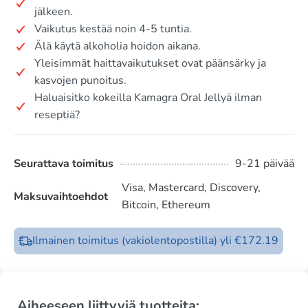
jälkeen.
Vaikutus kestää noin 4-5 tuntia.
Älä käytä alkoholia hoidon aikana.
Yleisimmät haittavaikutukset ovat päänsärky ja
kasvojen punoitus.
Haluaisitko kokeilla Kamagra Oral Jellyä ilman
reseptiä?
Seurattava toimitus
9-21 päivää
Visa, Mastercard, Discovery,
Maksuvaihtoehdot
Bitcoin, Ethereum
Ilmainen toimitus (vakiolentopostilla) yli €172.19
Aiheeseen liittyviä tuotteita: