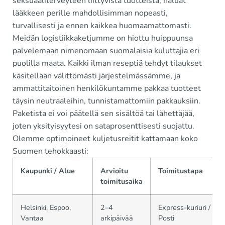
seksuaaliterveyteen liittyvistä tuotteista, haluat
lääkkeen perille mahdollisimman nopeasti,
turvallisesti ja ennen kaikkea huomaamattomasti.
Meidän logistiikkaketjumme on hiottu huippuunsa
palvelemaan nimenomaan suomalaisia kuluttajia eri
puolilla maata. Kaikki ilman reseptiä tehdyt tilaukset
käsitellään välittömästi järjestelmässämme, ja
ammattitaitoinen henkilökuntamme pakkaa tuotteet
täysin neutraaleihin, tunnistamattomiin pakkauksiin.
Paketista ei voi päätellä sen sisältöä tai lähettäjää,
joten yksityisyytesi on sataprosenttisesti suojattu.
Olemme optimoineet kuljetusreitit kattamaan koko
Suomen tehokkaasti:
Kaupunki / Alue
Arvioitu
Toimitustapa
toimitusaika
Helsinki, Espoo,
2–4
Express-kuriuri /
Vantaa
arkipäivää
Posti