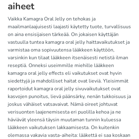
aiheet
Vaikka Kamagra Oral Jelly on tehokas ja
maailmanlaajuisesti laajasti käytetty tuote, turvallisuus
on aina ensisijaisen tärkeää. On jokaisen käyttäjän
vastuulla tuntea kamagra oral jelly haittavaikutukset ja
varmistaa oma sopivuutensa lääkkeen käyttöön,
varsinkin kun tilaat lääkkeen itsenäisesti netistä ilman
reseptiä. Onneksi useimmille miehille lääkkeen
kamagra oral jelly effects eli vaikutukset ovat hyvin
siedettyjä ja mahdolliset haitat ovat lieviä. Yleisimmät
raportoidut kamagra oral jelly sivuvaikutukset ovat
kasvojen punoitus, lievä päänsärky, nenän tukkoisuus ja
joskus vähäiset vatsavaivat. Nämä oireet johtuvat
verisuonten laajenemisesta eri puolilla kehoa ja ne
häviävät yleensä täysin muutaman tunnin kuluessa
lääkkeen vaikutuksen lakkaamisesta. On kuitenkin
olemassa vakavia vasta-aiheita: lääkettä ei saa koskaan