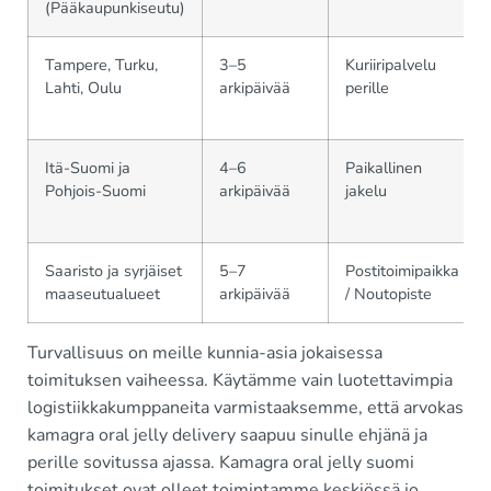
(Pääkaupunkiseutu)
Tampere, Turku,
3–5
Kuriiripalvelu
Lahti, Oulu
arkipäivää
perille
Itä-Suomi ja
4–6
Paikallinen
Pohjois-Suomi
arkipäivää
jakelu
Saaristo ja syrjäiset
5–7
Postitoimipaikka
maaseutualueet
arkipäivää
/ Noutopiste
Turvallisuus on meille kunnia-asia jokaisessa
toimituksen vaiheessa. Käytämme vain luotettavimpia
logistiikkakumppaneita varmistaaksemme, että arvokas
kamagra oral jelly delivery saapuu sinulle ehjänä ja
perille sovitussa ajassa. Kamagra oral jelly suomi
toimitukset ovat olleet toimintamme keskiössä jo