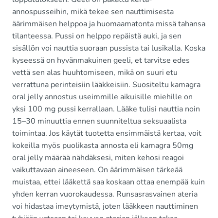
annospusseihin, mikä tekee sen nauttimisesta
äärimmäisen helppoa ja huomaamatonta missä tahansa
tilanteessa. Pussi on helppo repäistä auki, ja sen
sisällön voi nauttia suoraan pussista tai lusikalla. Koska
kyseessä on hyvänmakuinen geeli, et tarvitse edes
vettä sen alas huuhtomiseen, mikä on suuri etu
verrattuna perinteisiin lääkkeisiin. Suositeltu kamagra
oral jelly annostus useimmille aikuisille miehille on
yksi 100 mg pussi kerrallaan. Lääke tulisi nauttia noin
15–30 minuuttia ennen suunniteltua seksuaalista
toimintaa. Jos käytät tuotetta ensimmäistä kertaa, voit
kokeilla myös puolikasta annosta eli kamagra 50mg
oral jelly määrää nähdäksesi, miten kehosi reagoi
vaikuttavaan aineeseen. On äärimmäisen tärkeää
muistaa, ettei lääkettä saa koskaan ottaa enempää kuin
yhden kerran vuorokaudessa. Runsasrasvainen ateria
voi hidastaa imeytymistä, joten lääkkeen nauttiminen