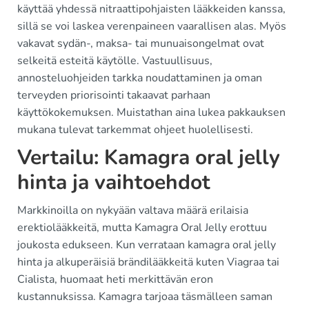
käyttää yhdessä nitraattipohjaisten lääkkeiden kanssa,
sillä se voi laskea verenpaineen vaarallisen alas. Myös
vakavat sydän-, maksa- tai munuaisongelmat ovat
selkeitä esteitä käytölle. Vastuullisuus,
annosteluohjeiden tarkka noudattaminen ja oman
terveyden priorisointi takaavat parhaan
käyttökokemuksen. Muistathan aina lukea pakkauksen
mukana tulevat tarkemmat ohjeet huolellisesti.
Vertailu: Kamagra oral jelly
hinta ja vaihtoehdot
Markkinoilla on nykyään valtava määrä erilaisia
erektiolääkkeitä, mutta Kamagra Oral Jelly erottuu
joukosta edukseen. Kun verrataan kamagra oral jelly
hinta ja alkuperäisiä brändilääkkeitä kuten Viagraa tai
Cialista, huomaat heti merkittävän eron
kustannuksissa. Kamagra tarjoaa täsmälleen saman