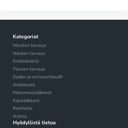
Kategoriat
Miesten terveys
Naisten terveys
Erektiohäiriö
Yleinen terveys
Sydän-ja verisuonitaudit
Antibiootit
Masennuslääkkeet
Kipulääkkeet
Ihonhoito
Astma
Hyödyllistä tietoa