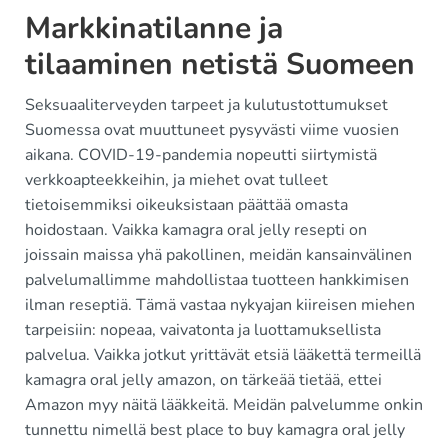
Markkinatilanne ja
tilaaminen netistä Suomeen
Seksuaaliterveyden tarpeet ja kulutustottumukset
Suomessa ovat muuttuneet pysyvästi viime vuosien
aikana. COVID-19-pandemia nopeutti siirtymistä
verkkoapteekkeihin, ja miehet ovat tulleet
tietoisemmiksi oikeuksistaan päättää omasta
hoidostaan. Vaikka kamagra oral jelly resepti on
joissain maissa yhä pakollinen, meidän kansainvälinen
palvelumallimme mahdollistaa tuotteen hankkimisen
ilman reseptiä. Tämä vastaa nykyajan kiireisen miehen
tarpeisiin: nopeaa, vaivatonta ja luottamuksellista
palvelua. Vaikka jotkut yrittävät etsiä lääkettä termeillä
kamagra oral jelly amazon, on tärkeää tietää, ettei
Amazon myy näitä lääkkeitä. Meidän palvelumme onkin
tunnettu nimellä best place to buy kamagra oral jelly