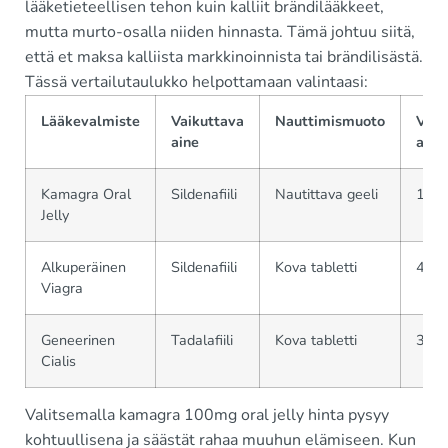
lääketieteellisen tehon kuin kalliit brändilääkkeet,
mutta murto-osalla niiden hinnasta. Tämä johtuu siitä,
että et maksa kalliista markkinoinnista tai brändilisästä.
Tässä vertailutaulukko helpottamaan valintaasi:
Lääkevalmiste
Vaikuttava
Nauttimismuoto
Vaik
aine
alku
Kamagra Oral
Sildenafiili
Nautittava geeli
15–2
Jelly
Alkuperäinen
Sildenafiili
Kova tabletti
45–6
Viagra
Geneerinen
Tadalafiili
Kova tabletti
30–6
Cialis
Valitsemalla kamagra 100mg oral jelly hinta pysyy
kohtuullisena ja säästät rahaa muuhun elämiseen. Kun