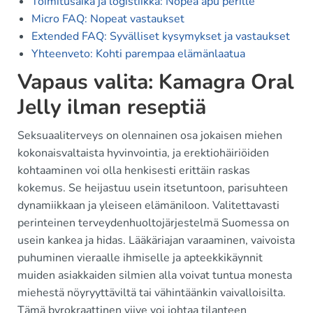
Toimitusaika ja logistiikka: Nopea apu perille
Micro FAQ: Nopeat vastaukset
Extended FAQ: Syvälliset kysymykset ja vastaukset
Yhteenveto: Kohti parempaa elämänlaatua
Vapaus valita: Kamagra Oral
Jelly ilman reseptiä
Seksuaaliterveys on olennainen osa jokaisen miehen
kokonaisvaltaista hyvinvointia, ja erektiohäiriöiden
kohtaaminen voi olla henkisesti erittäin raskas
kokemus. Se heijastuu usein itsetuntoon, parisuhteen
dynamiikkaan ja yleiseen elämäniloon. Valitettavasti
perinteinen terveydenhuoltojärjestelmä Suomessa on
usein kankea ja hidas. Lääkäriajan varaaminen, vaivoista
puhuminen vieraalle ihmiselle ja apteekkikäynnit
muiden asiakkaiden silmien alla voivat tuntua monesta
miehestä nöyryyttäviltä tai vähintäänkin vaivalloisilta.
Tämä byrokraattinen viive voi johtaa tilanteen