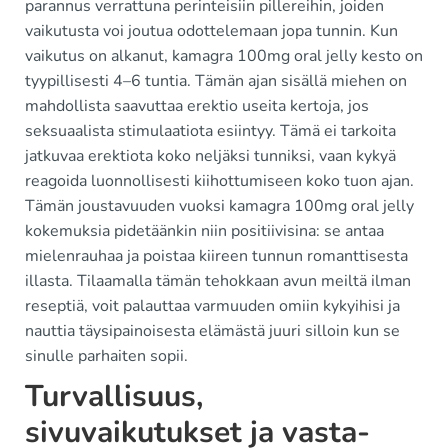
parannus verrattuna perinteisiin pillereihin, joiden
vaikutusta voi joutua odottelemaan jopa tunnin. Kun
vaikutus on alkanut, kamagra 100mg oral jelly kesto on
tyypillisesti 4–6 tuntia. Tämän ajan sisällä miehen on
mahdollista saavuttaa erektio useita kertoja, jos
seksuaalista stimulaatiota esiintyy. Tämä ei tarkoita
jatkuvaa erektiota koko neljäksi tunniksi, vaan kykyä
reagoida luonnollisesti kiihottumiseen koko tuon ajan.
Tämän joustavuuden vuoksi kamagra 100mg oral jelly
kokemuksia pidetäänkin niin positiivisina: se antaa
mielenrauhaa ja poistaa kiireen tunnun romanttisesta
illasta. Tilaamalla tämän tehokkaan avun meiltä ilman
reseptiä, voit palauttaa varmuuden omiin kykyihisi ja
nauttia täysipainoisesta elämästä juuri silloin kun se
sinulle parhaiten sopii.
Turvallisuus,
sivuvaikutukset ja vasta-