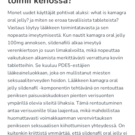
toimii kehossa?
Monet uudet käyttäjät pohtivat aluksi: what is kamagra
oral jelly? ja miten se eroaa tavallisista tableteista?
Vastaus löytyy lääkkeen toimintatavasta ja sen
nopeasta imeytymisestä. Kun nautit kamagra oral jelly
100mg annoksen, sildenafiili alkaa imeytyä
verenkiertoon jo suun limakalvoilta, mikä nopeuttaa
vaikutuksen alkamista merkittävästi verrattuna koviin
tabletteihin. Se kuuluu PDE5-estäjien
lääkeaineluokkaan, joka on mullistanut miesten
seksuaaliterveyden hoidon. Lääkkeen kamagra oral
jelly sildenafil -komponentin tehtävänä on rentouttaa
peniksen paisuvaiskudoksen pienten verisuonten
ympärillä olevia sileitä lihaksia. Tämä rentoutuminen
antaa verisuonille tilaa laajentua, mikä mahdollistaa
huomattavasti voimakkaamman verenvirtauksen
penikseen seksuaalisen kiihottumisen yhteydessä. On
kuitenkin kriittistä ymmärtää, että sildenafil oral jelly ei