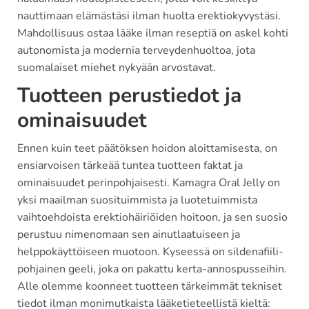
nauttimaan elämästäsi ilman huolta erektiokyvystäsi.
Mahdollisuus ostaa lääke ilman reseptiä on askel kohti
autonomista ja modernia terveydenhuoltoa, jota
suomalaiset miehet nykyään arvostavat.
Tuotteen perustiedot ja
ominaisuudet
Ennen kuin teet päätöksen hoidon aloittamisesta, on
ensiarvoisen tärkeää tuntea tuotteen faktat ja
ominaisuudet perinpohjaisesti. Kamagra Oral Jelly on
yksi maailman suosituimmista ja luotetuimmista
vaihtoehdoista erektiohäiriöiden hoitoon, ja sen suosio
perustuu nimenomaan sen ainutlaatuiseen ja
helppokäyttöiseen muotoon. Kyseessä on sildenafiili-
pohjainen geeli, joka on pakattu kerta-annospusseihin.
Alle olemme koonneet tuotteen tärkeimmät tekniset
tiedot ilman monimutkaista lääketieteellistä kieltä: