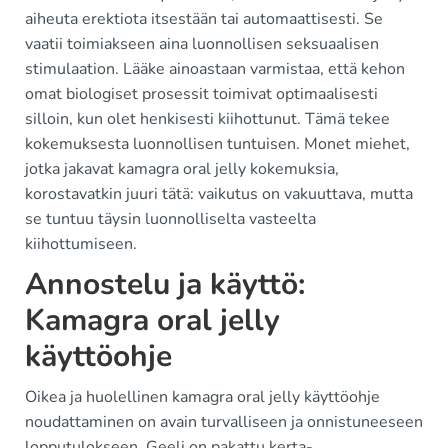
aiheuta erektiota itsestään tai automaattisesti. Se
vaatii toimiakseen aina luonnollisen seksuaalisen
stimulaation. Lääke ainoastaan varmistaa, että kehon
omat biologiset prosessit toimivat optimaalisesti
silloin, kun olet henkisesti kiihottunut. Tämä tekee
kokemuksesta luonnollisen tuntuisen. Monet miehet,
jotka jakavat kamagra oral jelly kokemuksia,
korostavatkin juuri tätä: vaikutus on vakuuttava, mutta
se tuntuu täysin luonnolliselta vasteelta
kiihottumiseen.
Annostelu ja käyttö:
Kamagra oral jelly
käyttöohje
Oikea ja huolellinen kamagra oral jelly käyttöohje
noudattaminen on avain turvalliseen ja onnistuneeseen
lopputulokseen. Geeli on pakattu kerta-