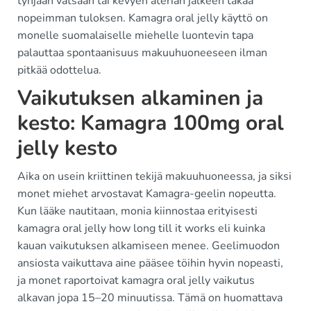
tyhjään vatsaan tai kevyen aterian jälkeen takaa
nopeimman tuloksen. Kamagra oral jelly käyttö on
monelle suomalaiselle miehelle luontevin tapa
palauttaa spontaanisuus makuuhuoneeseen ilman
pitkää odottelua.
Vaikutuksen alkaminen ja
kesto: Kamagra 100mg oral
jelly kesto
Aika on usein kriittinen tekijä makuuhuoneessa, ja siksi
monet miehet arvostavat Kamagra-geelin nopeutta.
Kun lääke nautitaan, monia kiinnostaa erityisesti
kamagra oral jelly how long till it works eli kuinka
kauan vaikutuksen alkamiseen menee. Geelimuodon
ansiosta vaikuttava aine pääsee töihin hyvin nopeasti,
ja monet raportoivat kamagra oral jelly vaikutus
alkavan jopa 15–20 minuutissa. Tämä on huomattava