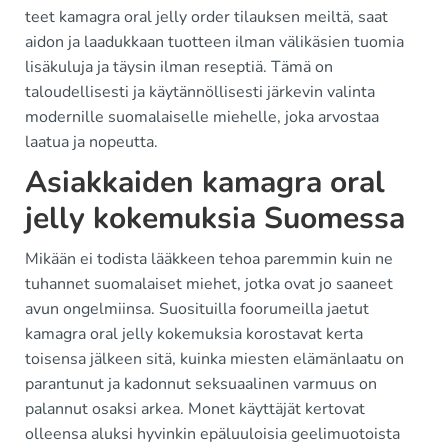
teet kamagra oral jelly order tilauksen meiltä, saat
aidon ja laadukkaan tuotteen ilman välikäsien tuomia
lisäkuluja ja täysin ilman reseptiä. Tämä on
taloudellisesti ja käytännöllisesti järkevin valinta
modernille suomalaiselle miehelle, joka arvostaa
laatua ja nopeutta.
Asiakkaiden kamagra oral
jelly kokemuksia Suomessa
Mikään ei todista lääkkeen tehoa paremmin kuin ne
tuhannet suomalaiset miehet, jotka ovat jo saaneet
avun ongelmiinsa. Suosituilla foorumeilla jaetut
kamagra oral jelly kokemuksia korostavat kerta
toisensa jälkeen sitä, kuinka miesten elämänlaatu on
parantunut ja kadonnut seksuaalinen varmuus on
palannut osaksi arkea. Monet käyttäjät kertovat
olleensa aluksi hyvinkin epäluuloisia geelimuotoista