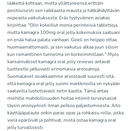
lääkettä kohtaan, mutta yllättyneensä erittäin
positiivisesti sen raikkaasta mausta ja hätkähdyttävän
nopeasta vaikutuksesta. Eräs tyytyväinen asiakas
kirjoittaa: "Olin kokeillut monia perinteisiä tabletteja,
mutta kamagra 100mg oral jelly kokemuksia saatuani
en enää halua palata vanhaan. Geeli on helppo ottaa
huomaamattomasti, ja sen vaikutus alkaa juuri silloin
kun romanttinen tunnelma on korkeimmillaan." Myös
kansainväliset kamagra oral jelly reviews antavat
tuotteelle jatkuvasti erinomaisia arvosanoja.
Suomalaiset asiakkaamme arvostavat suuresti sitä,
että kamagra oral jelly suomi markkinoilla on nykyään
saatavilla luotettavasti netin kautta. Tämä antaa
miehille mahdollisuuden hoitaa intiimit terveysasiat
täysin anonyymisti ilman pelkoa paljastumisesta. Aito
käyttäjäpalaute onkin paras opas ja rohkaisu niille, jotka
vielä epäröivät ja pohtivat, mistä ostaa kamagra oral
jelly turvallisesti.