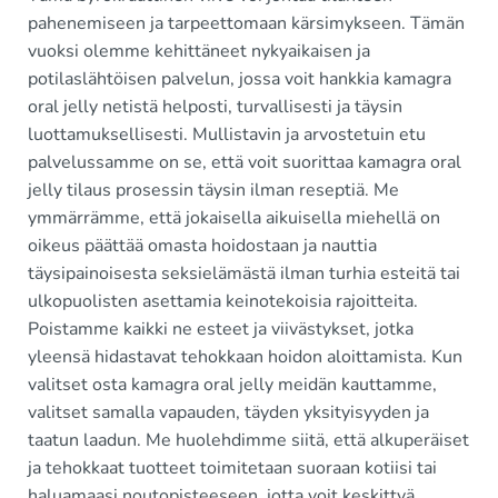
pahenemiseen ja tarpeettomaan kärsimykseen. Tämän
vuoksi olemme kehittäneet nykyaikaisen ja
potilaslähtöisen palvelun, jossa voit hankkia kamagra
oral jelly netistä helposti, turvallisesti ja täysin
luottamuksellisesti. Mullistavin ja arvostetuin etu
palvelussamme on se, että voit suorittaa kamagra oral
jelly tilaus prosessin täysin ilman reseptiä. Me
ymmärrämme, että jokaisella aikuisella miehellä on
oikeus päättää omasta hoidostaan ja nauttia
täysipainoisesta seksielämästä ilman turhia esteitä tai
ulkopuolisten asettamia keinotekoisia rajoitteita.
Poistamme kaikki ne esteet ja viivästykset, jotka
yleensä hidastavat tehokkaan hoidon aloittamista. Kun
valitset osta kamagra oral jelly meidän kauttamme,
valitset samalla vapauden, täyden yksityisyyden ja
taatun laadun. Me huolehdimme siitä, että alkuperäiset
ja tehokkaat tuotteet toimitetaan suoraan kotiisi tai
haluamaasi noutopisteeseen, jotta voit keskittyä