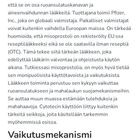
että se on osa ruoansulatuskanavan ja
aineenvaihdunnan lääkkeitä. Tuottajana toimii Pfizer,
Inc., joka on globaali valmistaja. Paikalliset valmistajat
voivat kuitenkin vaihdella Euroopan maissa. On tärkeää
huomioida, että misoprostoli on rekisteröity EU:ssa
reseptilääkkeeksi eikä se ole saatavilla ilman reseptiä
(OTC). Tämä tekee siitä tärkeän lääkkeen, joka
edellyttää lääkärin valvontaa ja ohjeistusta käytön
aikana. Tutkiessasi misoprostolia, on myös hyvä tietää
sen monipuolisista käyttötavoista ja vaikutuksista.
Lääkkeen toiminta perustuu sen kykyyn vaikuttaa
ruoansulatukseen ja mahalaukun suojamekanismeihin.
Se auttaa muun muassa estämään tulehduksia ja
mahahaavoja. Cytotecin käyttöön liittyy kuitenkin
tärkeitä seikkoja, joita käsitellään tarkemmin
myöhemmissä osissa.
Vaikutusmekanismi