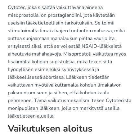
Cytotec, joka sisältää vaikuttavana aineena
misoprostolia, on prostaglandiini, jota käytetään
useisiin lääketieteellisiin tarkoituksiin. Se toimii
stimuloimalla limakalvojen tuotantoa mahassa, mikä
auttaa suojaamaan mahalaukun pintaa vaurioilta,
erityisesti siksi, että se voi estää NSAID-lääkkeistä
aiheutuvia mahahaavoja. Misoprostoli vaikuttaa myös
lisäämällä kohdun supistuksia, mikä tekee siitä
hyödyllisen esimerkiksi synnytyksessä ja
lääkkeellisessä abortissa. Lääkkeen tiedetään
vaikuttavan myötävaikuttamalla kohdun limakalvon
paksuuntumiseen ja siihen, että kohdun kaula
pehmenee. Tämä vaikutusmekanismi tekee Cytotecista
monipuolisen lääkkeen, jolla on merkitystä useilla
lääketieteen alueilla.
Vaikutuksen aloitus