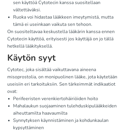
sen käyttöä Cytotecin kanssa suositellaan
vältettäväksi.
Ruoka voi hidastaa lääkkeen imeytymistä, mutta
tämä ei useinkaan vaikuta sen tehoon.
On suositeltavaa keskustella lääkärin kanssa ennen
Cytotecin käyttöä, erityisesti jos käyttäjä on jo tällä
hetkellä lääkityksellä.
Käytön syyt
Cytotec, joka sisältää vaikuttavana aineena
misoprostolia, on monipuolinen lääke, jota käytetään
useisiin eri tarkoituksiin. Sen tärkeimmät indikaatiot
ovat:
Perifeeristen verenkiertohäiriöiden hoito
Mahalaukun suojaaminen tulehduskipulääkkeiden
aiheuttamilta haavaumilta
Synnytyksen käynnistäminen ja kohdunkaulan
kypsyttäminen