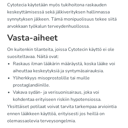
Cytotecia käytetään myös tukihoitona raskauden
keskeyttämisessä sekä jälkiverityksen hallinnassa
synnytyksen jälkeen. Tämä monipuolisuus tekee siitä
arvokkaan työkalun terveydenhuollossa.
Vasta-aiheet
On kuitenkin tilanteita, joissa Cytotecin käyttö ei ole
suositeltavaa. Näitä ovat:
Raskaus ilman lääkärin määräystä, koska lääke voi
aiheuttaa keskeytyksiä ja syntymäsairauksia.
Yliherkkyys misoprostolille tai muille
prostaglandiinille.
Vakava sydän- ja verisuonisairaus, joka voi
kohdentaa erityiseen riskiin hypotensiossa.
Yksittäiset potilaat voivat tarvita tarkempaa arviointia
ennen lääkkeen käyttöä, erityisesti jos heillä on
olemassaolevia terveysongelmia.