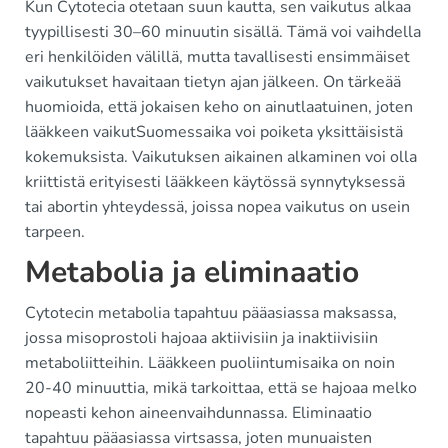
Kun Cytotecia otetaan suun kautta, sen vaikutus alkaa
tyypillisesti 30–60 minuutin sisällä. Tämä voi vaihdella
eri henkilöiden välillä, mutta tavallisesti ensimmäiset
vaikutukset havaitaan tietyn ajan jälkeen. On tärkeää
huomioida, että jokaisen keho on ainutlaatuinen, joten
lääkkeen vaikutSuomessaika voi poiketa yksittäisistä
kokemuksista. Vaikutuksen aikainen alkaminen voi olla
kriittistä erityisesti lääkkeen käytössä synnytyksessä
tai abortin yhteydessä, joissa nopea vaikutus on usein
tarpeen.
Metabolia ja eliminaatio
Cytotecin metabolia tapahtuu pääasiassa maksassa,
jossa misoprostoli hajoaa aktiivisiin ja inaktiivisiin
metaboliitteihin. Lääkkeen puoliintumisaika on noin
20-40 minuuttia, mikä tarkoittaa, että se hajoaa melko
nopeasti kehon aineenvaihdunnassa. Eliminaatio
tapahtuu pääasiassa virtsassa, joten munuaisten