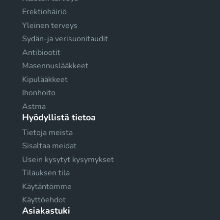
Erektiohäiriö
Yleinen terveys
Sydän-ja verisuonitaudit
Antibiootit
Masennuslääkkeet
Kipulääkkeet
Ihonhoito
Astma
Hyödyllistä tietoa
Tietoja meista
Sisaltaa meidat
Usein kysytyt kysymykset
Tilauksen tila
Käytäntömme
Käyttöehdot
Asiakastuki