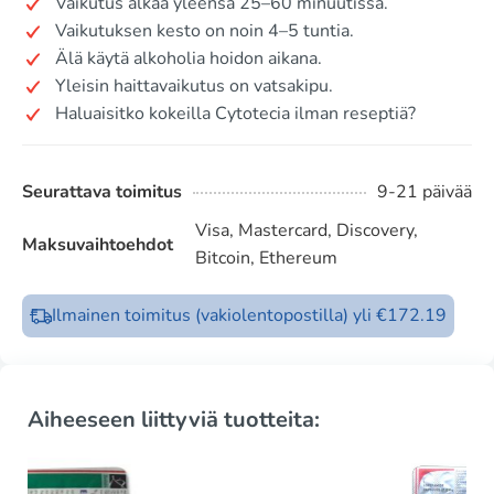
Vaikutus alkaa yleensä 25–60 minuutissa.
Vaikutuksen kesto on noin 4–5 tuntia.
Älä käytä alkoholia hoidon aikana.
Yleisin haittavaikutus on vatsakipu.
Haluaisitko kokeilla Cytotecia ilman reseptiä?
Seurattava toimitus
9-21 päivää
Visa, Mastercard, Discovery,
Maksuvaihtoehdot
Bitcoin, Ethereum
Ilmainen toimitus (vakiolentopostilla) yli €172.19
Aiheeseen liittyviä tuotteita: