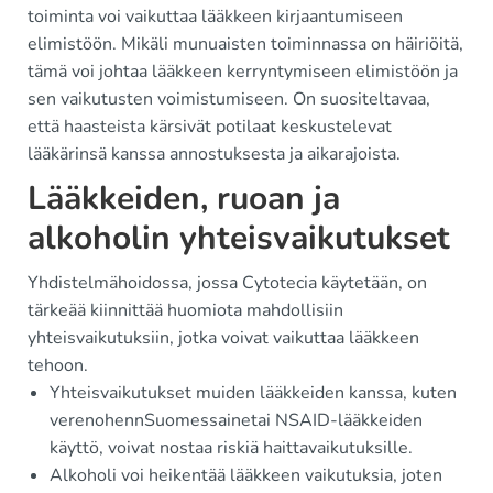
toiminta voi vaikuttaa lääkkeen kirjaantumiseen
elimistöön. Mikäli munuaisten toiminnassa on häiriöitä,
tämä voi johtaa lääkkeen kerryntymiseen elimistöön ja
sen vaikutusten voimistumiseen. On suositeltavaa,
että haasteista kärsivät potilaat keskustelevat
lääkärinsä kanssa annostuksesta ja aikarajoista.
Lääkkeiden, ruoan ja
alkoholin yhteisvaikutukset
Yhdistelmähoidossa, jossa Cytotecia käytetään, on
tärkeää kiinnittää huomiota mahdollisiin
yhteisvaikutuksiin, jotka voivat vaikuttaa lääkkeen
tehoon.
Yhteisvaikutukset muiden lääkkeiden kanssa, kuten
verenohennSuomessainetai NSAID-lääkkeiden
käyttö, voivat nostaa riskiä haittavaikutuksille.
Alkoholi voi heikentää lääkkeen vaikutuksia, joten