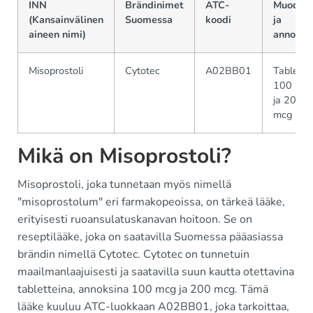
INN
Brändinimet
ATC-
Muodot
(Kansainvälinen
Suomessa
koodi
ja
aineen nimi)
annokse
Misoprostoli
Cytotec
A02BB01
Tabletti,
100 mc
ja 200
mcg
Mikä on Misoprostoli?
Misoprostoli, joka tunnetaan myös nimellä
"misoprostolum" eri farmakopeoissa, on tärkeä lääke,
erityisesti ruoansulatuskanavan hoitoon. Se on
reseptilääke, joka on saatavilla Suomessa pääasiassa
brändin nimellä Cytotec. Cytotec on tunnetuin
maailmanlaajuisesti ja saatavilla suun kautta otettavina
tabletteina, annoksina 100 mcg ja 200 mcg. Tämä
lääke kuuluu ATC-luokkaan A02BB01, joka tarkoittaa,