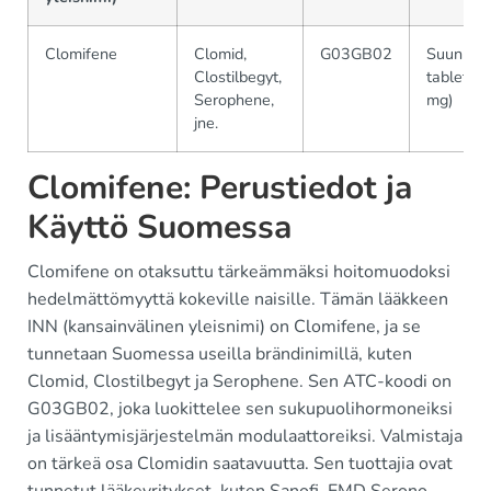
Clomifene
Clomid,
G03GB02
Suun kau
Clostilbegyt,
tabletit
Serophene,
mg)
jne.
Clomifene: Perustiedot ja
Käyttö Suomessa
Clomifene on otaksuttu tärkeämmäksi hoitomuodoksi
hedelmättömyyttä kokeville naisille. Tämän lääkkeen
INN (kansainvälinen yleisnimi) on Clomifene, ja se
tunnetaan Suomessa useilla brändinimillä, kuten
Clomid, Clostilbegyt ja Serophene. Sen ATC-koodi on
G03GB02, joka luokittelee sen sukupuolihormoneiksi
ja lisääntymisjärjestelmän modulaattoreiksi. Valmistaja
on tärkeä osa Clomidin saatavuutta. Sen tuottajia ovat