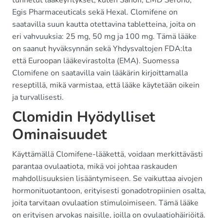
tunnetut lääkeyritykset, kuten Sanofi, EMD Serono,
Egis Pharmaceuticals sekä Hexal. Clomifene on
saatavilla suun kautta otettavina tabletteina, joita on
eri vahvuuksia: 25 mg, 50 mg ja 100 mg. Tämä lääke
on saanut hyväksynnän sekä Yhdysvaltojen FDA:lta
että Euroopan lääkevirastolta (EMA). Suomessa
Clomifene on saatavilla vain lääkärin kirjoittamalla
reseptillä, mikä varmistaa, että lääke käytetään oikein
ja turvallisesti.
Clomidin Hyödylliset
Ominaisuudet
Käyttämällä Clomifene-lääkettä, voidaan merkittävästi
parantaa ovulaatiota, mikä voi johtaa raskauden
mahdollisuuksien lisääntymiseen. Se vaikuttaa aivojen
hormonituotantoon, erityisesti gonadotropiinien osalta,
joita tarvitaan ovulaation stimuloimiseen. Tämä lääke
on erityisen arvokas naisille, joilla on ovulaatiohäiriöitä.