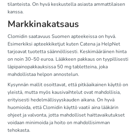
tilanteista. On hyvä keskustella asiasta ammattilaisen
kanssa.
Markkinakatsaus
Clomidin saatavuus Suomen apteekeissa on hyvä.
Esimerkiksi apteekkiketjut kuten Catena ja HelpNet
tarjoavat tuotetta säännöllisesti. Keskimääräinen hinta
on noin 30–50 euroa. Lääkkeen pakkaus on tyypillisesti
läpipainopakkauksissa 50 mg tabletteina, joka
mahdollistaa helpon annostelun.
Kysynnän mallit osoittavat, että pitkäaikainen käyttö on
yleistä, mutta myös kausivaihtelut ovat mahdollisia,
erityisesti hedelmällisyyskauden aikana. On hyvä
huomioida, että Clomidin käyttö vaatii aina lääkärin
ohjeet ja valvonta, jotta mahdolliset haittavaikutukset
voidaan minimoida ja hoito on mahdollisimman
tehokasta.