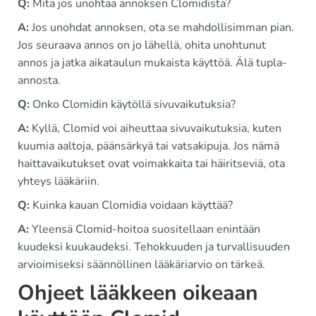
Q:
Mitä jos unohtaa annoksen Clomidista?
A:
Jos unohdat annoksen, ota se mahdollisimman pian.
Jos seuraava annos on jo lähellä, ohita unohtunut
annos ja jatka aikataulun mukaista käyttöä. Älä tupla-
annosta.
Q:
Onko Clomidin käytöllä sivuvaikutuksia?
A:
Kyllä, Clomid voi aiheuttaa sivuvaikutuksia, kuten
kuumia aaltoja, päänsärkyä tai vatsakipuja. Jos nämä
haittavaikutukset ovat voimakkaita tai häiritseviä, ota
yhteys lääkäriin.
Q:
Kuinka kauan Clomidia voidaan käyttää?
A:
Yleensä Clomid-hoitoa suositellaan enintään
kuudeksi kuukaudeksi. Tehokkuuden ja turvallisuuden
arvioimiseksi säännöllinen lääkäriarvio on tärkeä.
Ohjeet lääkkeen oikeaan