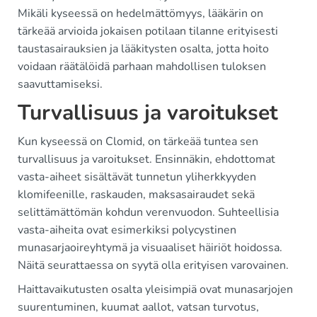
Mikäli kyseessä on hedelmättömyys, lääkärin on
tärkeää arvioida jokaisen potilaan tilanne erityisesti
taustasairauksien ja lääkitysten osalta, jotta hoito
voidaan räätälöidä parhaan mahdollisen tuloksen
saavuttamiseksi.
Turvallisuus ja varoitukset
Kun kyseessä on Clomid, on tärkeää tuntea sen
turvallisuus ja varoitukset. Ensinnäkin, ehdottomat
vasta-aiheet sisältävät tunnetun yliherkkyyden
klomifeenille, raskauden, maksasairaudet sekä
selittämättömän kohdun verenvuodon. Suhteellisia
vasta-aiheita ovat esimerkiksi polycystinen
munasarjaoireyhtymä ja visuaaliset häiriöt hoidossa.
Näitä seurattaessa on syytä olla erityisen varovainen.
Haittavaikutusten osalta yleisimpiä ovat munasarjojen
suurentuminen, kuumat aallot, vatsan turvotus,