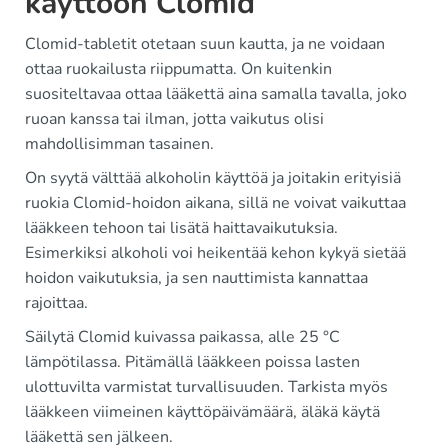
käyttöön Clomid
Clomid-tabletit otetaan suun kautta, ja ne voidaan
ottaa ruokailusta riippumatta. On kuitenkin
suositeltavaa ottaa lääkettä aina samalla tavalla, joko
ruoan kanssa tai ilman, jotta vaikutus olisi
mahdollisimman tasainen.
On syytä välttää alkoholin käyttöä ja joitakin erityisiä
ruokia Clomid-hoidon aikana, sillä ne voivat vaikuttaa
lääkkeen tehoon tai lisätä haittavaikutuksia.
Esimerkiksi alkoholi voi heikentää kehon kykyä sietää
hoidon vaikutuksia, ja sen nauttimista kannattaa
rajoittaa.
Säilytä Clomid kuivassa paikassa, alle 25 °C
lämpötilassa. Pitämällä lääkkeen poissa lasten
ulottuvilta varmistat turvallisuuden. Tarkista myös
lääkkeen viimeinen käyttöpäivämäärä, äläkä käytä
lääkettä sen jälkeen.