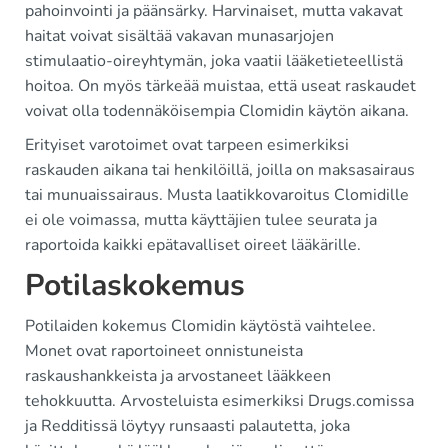
pahoinvointi ja päänsärky. Harvinaiset, mutta vakavat
haitat voivat sisältää vakavan munasarjojen
stimulaatio-oireyhtymän, joka vaatii lääketieteellistä
hoitoa. On myös tärkeää muistaa, että useat raskaudet
voivat olla todennäköisempia Clomidin käytön aikana.
Erityiset varotoimet ovat tarpeen esimerkiksi
raskauden aikana tai henkilöillä, joilla on maksasairaus
tai munuaissairaus. Musta laatikkovaroitus Clomidille
ei ole voimassa, mutta käyttäjien tulee seurata ja
raportoida kaikki epätavalliset oireet lääkärille.
Potilaskokemus
Potilaiden kokemus Clomidin käytöstä vaihtelee.
Monet ovat raportoineet onnistuneista
raskaushankkeista ja arvostaneet lääkkeen
tehokkuutta. Arvosteluista esimerkiksi Drugs.comissa
ja Redditissä löytyy runsaasti palautetta, joka