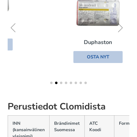
Duphaston
OSTA NYT
Perustiedot Clomidista
INN
Brändinimet
ATC
Formaat
(kansainvälinen
Suomessa
Koodi
yleisnimi)