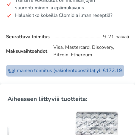
Yleisin sivuvaikutus on munasarjojen
suurentuminen ja epämukavuus.
Haluaisitko kokeilla Clomidia ilman reseptiä?
Seurattava toimitus
9-21 päivää
Visa, Mastercard, Discovery,
Maksuvaihtoehdot
Bitcoin, Ethereum
Ilmainen toimitus (vakiolentopostilla) yli €172.19
Aiheeseen liittyviä tuotteita: