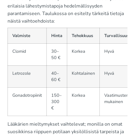
erilaisia lähestymistapoja hedelmällisyyden
parantamiseen. Taulukossa on esitelty tärkeitä tietoja
näistä vaihtoehdoista:
Valmiste
Hinta
Tehokkuus
Turvallisuus
Clomid
30–
Korkea
Hyvä
50 €
Letrozole
40–
Kohtalainen
Hyvä
60 €
Gonadotropiinit
150–
Korkea
Vaatimusten
300
mukainen
€
Lääkärien mieltymykset vaihtelevat; monilla on omat
suosikkinsa riippuen potilaan yksilöllisistä tarpeista ja