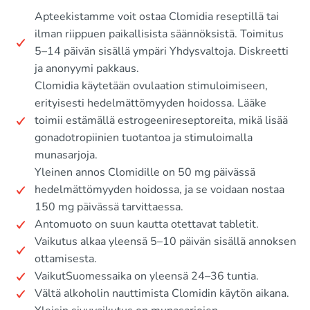
Apteekistamme voit ostaa Clomidia reseptillä tai
ilman riippuen paikallisista säännöksistä. Toimitus
5–14 päivän sisällä ympäri Yhdysvaltoja. Diskreetti
ja anonyymi pakkaus.
Clomidia käytetään ovulaation stimuloimiseen,
erityisesti hedelmättömyyden hoidossa. Lääke
toimii estämällä estrogeenireseptoreita, mikä lisää
gonadotropiinien tuotantoa ja stimuloimalla
munasarjoja.
Yleinen annos Clomidille on 50 mg päivässä
hedelmättömyyden hoidossa, ja se voidaan nostaa
150 mg päivässä tarvittaessa.
Antomuoto on suun kautta otettavat tabletit.
Vaikutus alkaa yleensä 5–10 päivän sisällä annoksen
ottamisesta.
VaikutSuomessaika on yleensä 24–36 tuntia.
Vältä alkoholin nauttimista Clomidin käytön aikana.