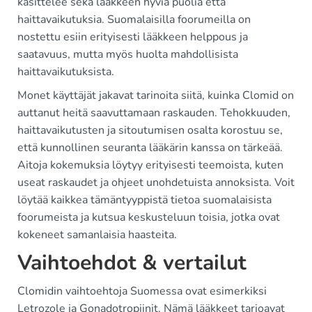
käsittelee sekä lääkkeen hyviä puolia että
haittavaikutuksia. Suomalaisilla foorumeilla on
nostettu esiin erityisesti lääkkeen helppous ja
saatavuus, mutta myös huolta mahdollisista
haittavaikutuksista.
Monet käyttäjät jakavat tarinoita siitä, kuinka Clomid on
auttanut heitä saavuttamaan raskauden. Tehokkuuden,
haittavaikutusten ja sitoutumisen osalta korostuu se,
että kunnollinen seuranta lääkärin kanssa on tärkeää.
Aitoja kokemuksia löytyy erityisesti teemoista, kuten
useat raskaudet ja ohjeet unohdetuista annoksista. Voit
löytää kaikkea tämäntyyppistä tietoa suomalaisista
foorumeista ja kutsua keskusteluun toisia, jotka ovat
kokeneet samanlaisia haasteita.
Vaihtoehdot & vertailut
Clomidin vaihtoehtoja Suomessa ovat esimerkiksi
Letrozole ja Gonadotropiinit. Nämä lääkkeet tarjoavat