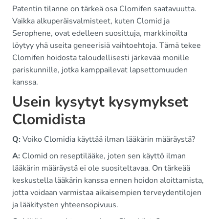
Patentin tilanne on tärkeä osa Clomifen saatavuutta.
Vaikka alkuperäisvalmisteet, kuten Clomid ja
Serophene, ovat edelleen suosittuja, markkinoilta
löytyy yhä useita geneerisiä vaihtoehtoja. Tämä tekee
Clomifen hoidosta taloudellisesti järkevää monille
pariskunnille, jotka kamppailevat lapsettomuuden
kanssa.
Usein kysytyt kysymykset
Clomidista
Q:
Voiko Clomidia käyttää ilman lääkärin määräystä?
A:
Clomid on reseptilääke, joten sen käyttö ilman
lääkärin määräystä ei ole suositeltavaa. On tärkeää
keskustella lääkärin kanssa ennen hoidon aloittamista,
jotta voidaan varmistaa aikaisempien terveydentilojen
ja lääkitysten yhteensopivuus.