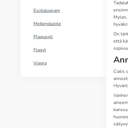
Tadalaf
ensimm
Escitalopram
Mylan, 
Mebendazole
hyväks
On tärk
Plaquenil
että kä
sopivuu
Flagyl
Ann
Viagra
Cialis 
annost
Hyvänl
Vanhemm
aineenv
kanssa 
huonee
säilyvy