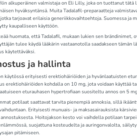
ilin alkuperäinen valmistaja on Eli Lilly, joka on tuottanut tätä 
äisen hyväksyntänsä. Muita Tadalafil-preparaatteja valmistav
jotka tarjoavat erilaisia generiikkovaihtoehtoja. Suomessa ja m
ytty kaupalliseen käyttöön.
eää huomata, että Tadalafil, mukaan lukien sen brändinimet, ova
yttäjän tulee käydä lääkärin vastaanotolla saadakseen tämän lä
s käytettäväksi.
ostus ja hallinta
on käytössä erityisesti erektiohäiriöiden ja hyvänlaatuisten e
us erektiohäiriöiden kohdalla on 10 mg, jota voidaan käyttää 
aatuiseen eturauhasen hypertrofiaan suositeltu annos on 5 mg 
at potilaat saattavat tarvita pienempiä annoksia, sillä ikään
aihduntaan. Erityisesti munuais- ja maksasairauksista kärsivien
annostuksesta. Hoitojakson kesto voi vaihdella potilaan tarpei
nlämmössä, suojattuna kosteudelta ja auringonvalolta, säilyty
ysajan pitämiseen.