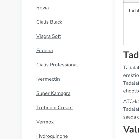
Revia
Tadal
Cialis Black
Viagra Soft
Fildena
Tad
Cialis Professional
Tadalaf
erektio
Ivermectin
Tadalaf
ehdott
Super Kamagra
ATC-koo
Tretinoin Cream
Tadalaf
saada o
Vermox
Val
Hydroquinone