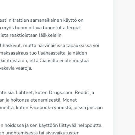
yisesti nitrattien samanaikainen käyttö on
On myös huomioitava tunnetut allergiat
ista reaktioistaan lääkkeisiin.
ihaskivut, mutta harvinaisissa tapauksissa voi
aksasairaus tuo lisähaasteita, ja näiden
intoista on, että Cialisilla ei ole mustaa
vakavia vaaroja.
nteisiä. Lähteet, kuten Drugs.com, Reddit ja
aan ja hoitonsa etenemisestä. Monet
umeilta, kuten Facebook-ryhmistä, joissa jaetaan
n hoidossa ja sen käyttöön liittyvää helppoutta.
sen unohtamisesta tai sivuvaikutusten