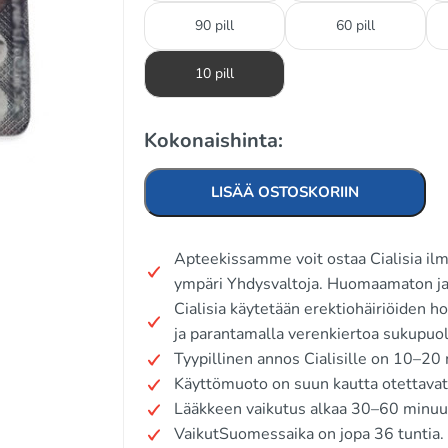
90 pill
60 pill
10 pill
Kokonaishinta:
LISÄÄ OSTOSKORIIN
Apteekissamme voit ostaa Cialisia ilm
ympäri Yhdysvaltoja. Huomaamaton ja
Cialisia käytetään erektiohäiriöiden h
ja parantamalla verenkiertoa sukupuol
Tyypillinen annos Cialisille on 10–2
Käyttömuoto on suun kautta otettavat 
Lääkkeen vaikutus alkaa 30–60 minuut
VaikutSuomessaika on jopa 36 tuntia.