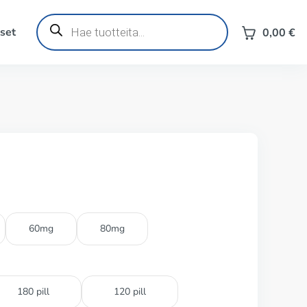
Products
search
set
0,00
€
60mg
80mg
180 pill
120 pill