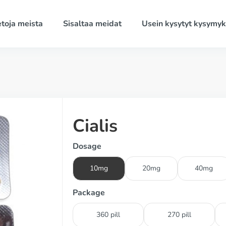
etoja meista
Sisaltaa meidat
Usein kysytyt kysymyk
Cialis
Dosage
10mg
20mg
40mg
Package
360 pill
270 pill