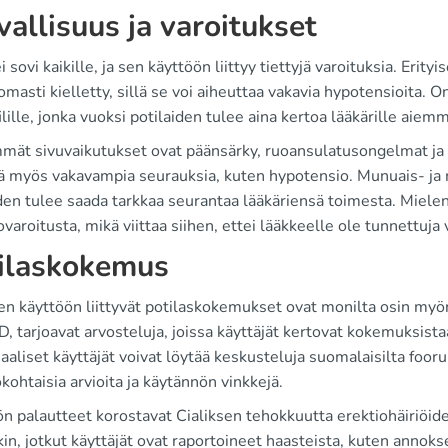
vallisuus ja varoitukset
ei sovi kaikille, ja sen käyttöön liittyy tiettyjä varoituksia. Erit
masti kielletty, sillä se voi aiheuttaa vakavia hypotensioita. 
ilille, jonka vuoksi potilaiden tulee aina kertoa lääkärille aiemm
mät sivuvaikutukset ovat päänsärky, ruoansulatusongelmat ja l
yä myös vakavampia seurauksia, kuten hypotensio. Munuais- ja m
den tulee saada tarkkaa seurantaa lääkäriensä toimesta. Mielenki
ovaroitusta, mikä viittaa siihen, ettei lääkkeelle ole tunnettuja 
ilaskokemus
en käyttöön liittyvät potilaskokemukset ovat monilta osin myö
 tarjoavat arvosteluja, joissa käyttäjät kertovat kokemuksist
aaliset käyttäjät voivat löytää keskusteluja suomalaisilta foor
kohtaisia arvioita ja käytännön vinkkejä.
n palautteet korostavat Cialiksen tehokkuutta erektiohäiriöide
in, jotkut käyttäjät ovat raportoineet haasteista, kuten annok