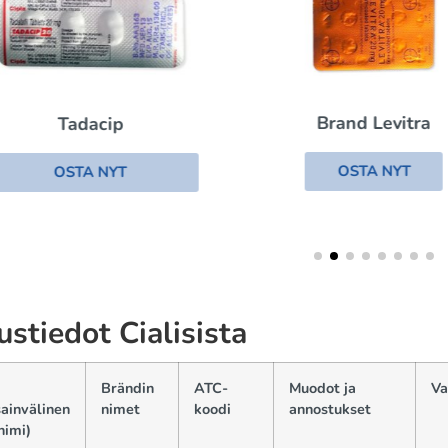
Brand Levitra
Tadacip
OSTA NYT
OSTA NYT
ustiedot Cialisista
Brändin
ATC-
Muodot ja
Va
ainvälinen
nimet
koodi
annostukset
nimi)