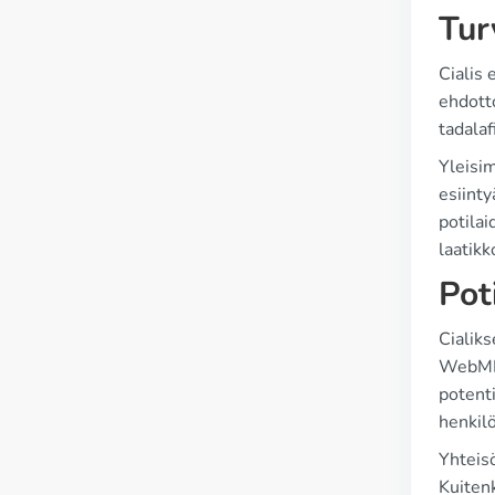
Tur
Cialis 
ehdotto
tadalaf
Yleisim
esiint
potilai
laatikk
Pot
Cialiks
WebMD,
potenti
henkilö
Yhteisö
Kuitenk