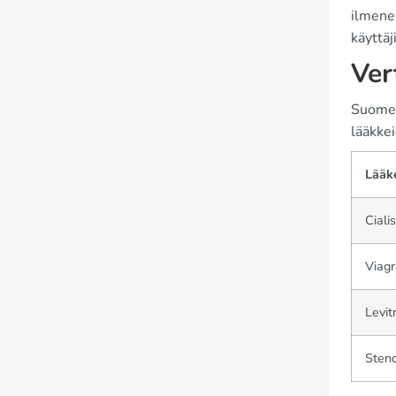
ilmenem
käyttäj
Ver
Suomess
lääkkei
Lääk
Cialis
Viagr
Levit
Sten