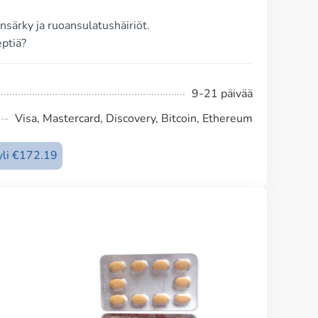
nsärky ja ruoansulatushäiriöt.
eptiä?
9-21 päivää
Visa, Mastercard, Discovery, Bitcoin, Ethereum
 yli €172.19