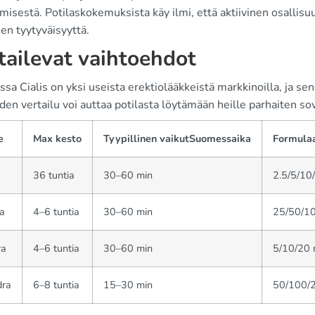
isestä. Potilaskokemuksista käy ilmi, että aktiivinen osallisu
ien tyytyväisyyttä.
tailevat vaihtoehdot
a Cialis on yksi useista erektiolääkkeistä markkinoilla, ja sen ki
den vertailu voi auttaa potilasta löytämään heille parhaiten s
e
Max kesto
Tyypillinen vaikutSuomessaika
Formulaa
36 tuntia
30–60 min
2.5/5/10
a
4–6 tuntia
30–60 min
25/50/10
ra
4–6 tuntia
30–60 min
5/10/20 
dra
6–8 tuntia
15–30 min
50/100/2