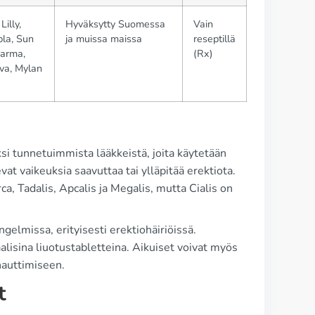
 Lilly,
Hyväksytty Suomessa
Vain
pla, Sun
ja muissa maissa
reseptillä
arma,
(Rx)
va, Mylan
ksi tunnetuimmista lääkkeistä, joita käytetään
at vaikeuksia saavuttaa tai ylläpitää erektiota.
ca, Tadalis, Apcalis ja Megalis, mutta Cialis on
gelmissa, erityisesti erektiohäiriöissä.
alisina liuotustabletteina. Aikuiset voivat myös
 nauttimiseen.
t