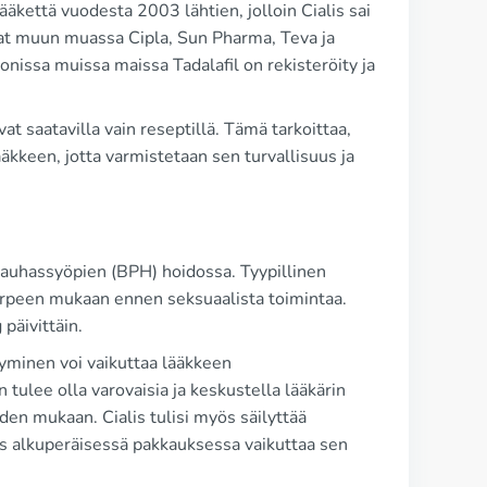
lääkettä vuodesta 2003 lähtien, jolloin Cialis sai
at muun muassa Cipla, Sun Pharma, Teva ja
onissa muissa maissa Tadalafil on rekisteröity ja
t saatavilla vain reseptillä. Tämä tarkoittaa,
äkkeen, jotta varmistetaan sen turvallisuus ja
turauhassyöpien (BPH) hoidossa. Tyypillinen
tarpeen mukaan ennen seksuaalista toimintaa.
päivittäin.
tyminen voi vaikuttaa lääkkeen
 tulee olla varovaisia ja keskustella lääkärin
den mukaan. Cialis tulisi myös säilyttää
s alkuperäisessä pakkauksessa vaikuttaa sen