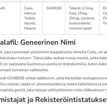
afil
Cialis,
G04BE08
Tabletit (2.5mg,
Eli
Adcirca,
5mg, 10mg,
Ci
Tadalis,
20mg), oraaliset
Ph
Apcalis,
liuotustabletit,
Te
Megalis
oraalinen geeli
alafil: Geneerinen Nimi
il, joka tunnetaan yleisimmin kaupallisella nimellä Cialis, on y
häiriöiden hoitoon. Tämä lääke auttaa monia miehiä, jotka kokev
il on saatavana Suomessa useilla eri brändinimillä, kuten Adcir
omasti tunnetuin vaihtoehto.
di G04BE08 viittaa lääkkeisiin, joita käytetään urologisissa on
ilia voidaan saada eri annosmuodoissa, kuten tabletteina ja ora
raalista geeliä, joka tarjoaa vaihtoehtoisen reitin lääkeaineen
mistajat ja Rekisteröintistatukse