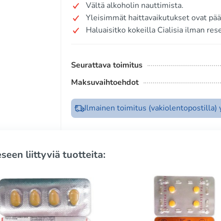
Vältä alkoholin nauttimista.
Yleisimmät haittavaikutukset ovat pää
Haluaisitko kokeilla Cialisia ilman res
Seurattava toimitus
Maksuvaihtoehdot
Ilmainen toimitus (vakiolentopostilla)
seen liittyviä tuotteita: