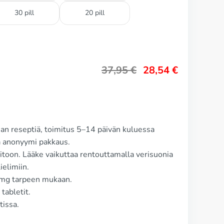
30 pill
20 pill
37,95
€
28,54
€
an reseptiä, toimitus 5–14 päivän kuluessa
 anonyymi pakkaus.
oitoon. Lääke vaikuttaa rentouttamalla verisuonia
ielimiin.
0 mg tarpeen mukaan.
tabletit.
issa.