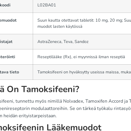
koodi
L02BA01
emuodot
Suun kautta otettavat tabletit: 10 mg, 20 mg; Su
muodot lasten käytössä
istajat
AstraZeneca, Teva, Sandoz
teröinti
Reseptilääke (Rx), ei myynnissä ilman reseptiä
tava tieto
Tamoksifeeni on hyväksytty useissa maissa, mukaan
ä On Tamoksifeeni?
ifeeni, tunnettu myös nimillä Nolvadex, Tamoxifen Accord ja T
enireseptorin modulaattoreihin. Se on tärkeä työkalu rintasyövä
n heidän erityistarpeistaan.
oksifeenin Lääkemuodot