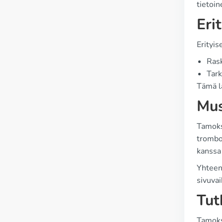
tietoin
Eri
Erityis
Rask
Tark
Tämä l
Mus
Tamoks
tromboo
kanssa 
Yhteenv
sivuvai
Tut
Tamoksi