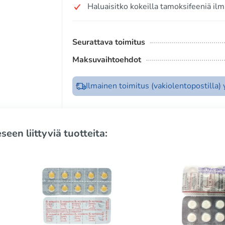
Haluaisitko kokeilla tamoksifeeniä ilm
Seurattava toimitus
Maksuvaihtoehdot
Ilmainen toimitus (vakiolentopostilla)
seen liittyviä tuotteita: