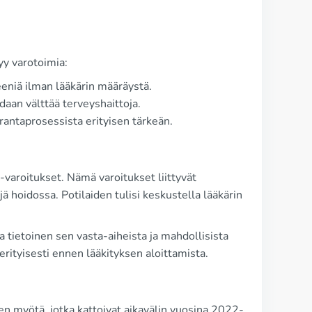
yy varotoimia:
eeniä ilman lääkärin määräystä.
daan välttää terveyshaittoja.
antaprosessista erityisen tärkeän.
varoitukset. Nämä varoitukset liittyvät
ä hoidossa. Potilaiden tulisi keskustella lääkärin
 tietoinen sen vasta-aiheista ja mahdollisista
 erityisesti ennen lääkityksen aloittamista.
en myötä, jotka kattoivat aikavälin vuosina 2022-