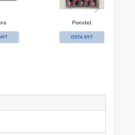
Ponstel
OSTA NYT