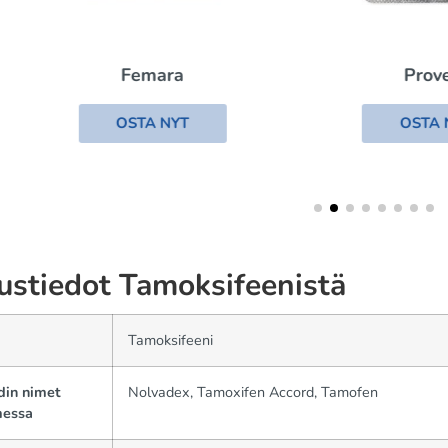
Femara
Provera
OSTA NYT
OSTA NYT
ustiedot Tamoksifeenistä
Tamoksifeeni
din nimet
Nolvadex, Tamoxifen Accord, Tamofen
essa