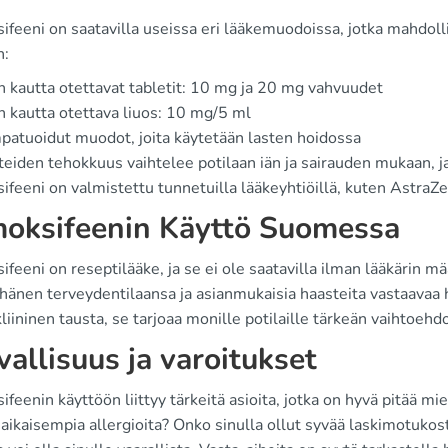
ifeeni on saatavilla useissa eri lääkemuodoissa, jotka mahdoll
n:
 kautta otettavat tabletit: 10 mg ja 20 mg vahvuudet
 kautta otettava liuos: 10 mg/5 ml
atuoidut muodot, joita käytetään lasten hoidossa
eiden tehokkuus vaihtelee potilaan iän ja sairauden mukaan, ja s
feeni on valmistettu tunnetuilla lääkeyhtiöillä, kuten AstraZe
oksifeenin Käyttö Suomessa
feeni on reseptilääke, ja se ei ole saatavilla ilman lääkärin 
hänen terveydentilaansa ja asianmukaisia haasteita vastaavaa h
liininen tausta, se tarjoaa monille potilaille tärkeän vaihtoeh
vallisuus ja varoitukset
feenin käyttöön liittyy tärkeitä asioita, jotka on hyvä pitää m
 aikaisempia allergioita? Onko sinulla ollut syvää laskimotukos