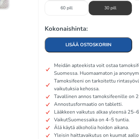
60 pill
30 pill
Kokonaishinta:
LISÄÄ OSTOSKORIIN
Meidän apteekista voit ostaa tamoksif
Suomessa. Huomaamaton ja anonyymi
Tamoksifeeni on tarkoitettu rintasyöv
vaikutuksia kehossa.
Tavallinen annos tamoksifeenille on 2
Annostusformaatio on tabletti.
Lääkkeen vaikutus alkaa yleensä 25–6
VaikutSuomessaika on 4–5 tuntia.
Älä käytä alkoholia hoidon aikana.
Yleisin haittavaikutus on kuumat aallo