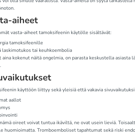
s voi olla sinulle vaarallista. Vasta-aiheita on syytä tarkastella 
önoton.
ta-aiheet
mät vasta-aiheet tamoksifeenin käytölle sisältävät:
rgia tamoksifeenille
 laskimotukos tai keuhkoembolia
t aina kokenut näitä ongelmia, on parasta keskustella asiasta lä
.
uvaikutukset
feenin käyttöön liittyy sekä yleisiä että vakavia sivuvaikutuks
mat aallot
ymys
invointi
nämä oireet voivat tuntua ikäviltä, ne ovat usein lieviä. Toisa
ole huomioimatta. Tromboemboliset tapahtumat sekä riski endom