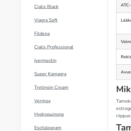
ATC-
Cialis Black
Viagra Soft
Lääk
Fildena
Valm
Cialis Professional
Rekis
Ivermectin
Avus
Super Kamagra
Mik
Tretinoin Cream
Vermox
Tamoks
estroge
Hydroquinone
riippue
Tam
Escitalopram