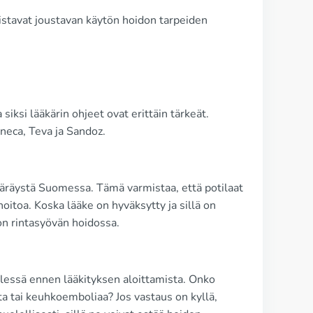
istavat joustavan käytön hoidon tarpeiden
iksi lääkärin ohjeet ovat erittäin tärkeät.
neca, Teva ja Sandoz.
määräystä Suomessa. Tämä varmistaa, että potilaat
oitoa. Koska lääke on hyväksytty ja sillä on
don rintasyövän hoidossa.
ielessä ennen lääkityksen aloittamista. Onko
ta tai keuhkoemboliaa? Jos vastaus on kyllä,