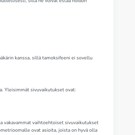
huolellisesti, sillä ne voivat estää hoidon
äkärin kanssa, sillä tamoksifeeni ei sovellu
ia. Yleisimmät sivuvaikutukset ovat:
alta vakavammat vaihtoehtoiset sivuvaikutukset
etrioomalle ovat asioita, joista on hyvä olla