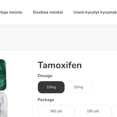
etoja meista
Sisaltaa meidat
Usein kysytyt kysymyk
Tamoxifen
Dosage
10mg
20mg
Package
360 pill
180 pill