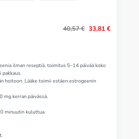
40,57
€
33,81
€
eenia ilman reseptiä, toimitus 5–14 päivää koko
 pakkaus.
än hoitoon. Lääke toimii estäen estrogeenin
0 mg kerran päivässä.
0 minuutin kuluttua.
t.