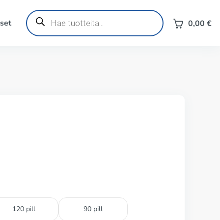
Products
search
set
0,00
€
120 pill
90 pill