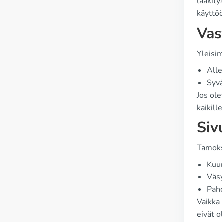
lääkity
käyttö
Vas
Yleisim
Alle
Syvä
Jos ole
kaikille
Siv
Tamoksi
Kuu
Väs
Paho
Vaikka 
eivät 