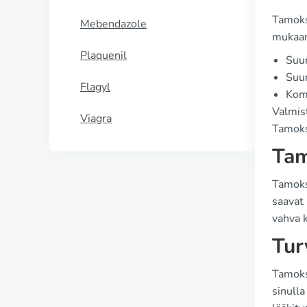
Tamoks
Mebendazole
mukaa
Plaquenil
Suun
Suun
Flagyl
Komp
Valmist
Viagra
Tamoksi
Tam
Tamoksi
saavat 
vahva k
Tur
Tamoksi
sinulla