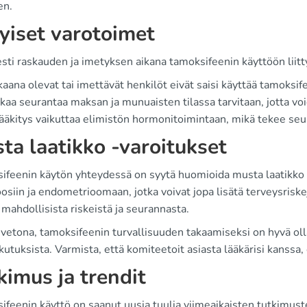
en.
tyiset varotoimet
esti raskauden ja imetyksen aikana tamoksifeenin käyttöön liitt
aana olevat tai imettävät henkilöt eivät saisi käyttää tamoksif
kaa seurantaa maksan ja munuaisten tilassa tarvitaan, jotta voi
ääkitys vaikuttaa elimistön hormonitoimintaan, mikä tekee seur
ta laatikko -varoitukset
ifeenin käytön yhteydessä on syytä huomioida musta laatikko -
siin ja endometrioomaan, jotka voivat jopa lisätä terveysriskej
mahdollisista riskeistä ja seurannasta.
etona, tamoksifeenin turvallisuuden takaamiseksi on hyvä olla
kutuksista. Varmista, että komiteetoit asiasta lääkärisi kanssa,
kimus ja trendit
feenin käyttö on saanut uusia tuulia viimeaikaisten tutkimust