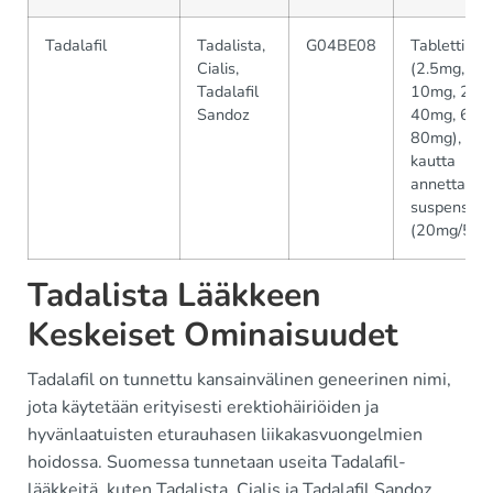
Tadalafil
Tadalista,
G04BE08
Tablettina
Cialis,
(2.5mg, 5m
Tadalafil
10mg, 20m
Sandoz
40mg, 60m
80mg), suu
kautta
annettava
suspensio
(20mg/5ml
Tadalista Lääkkeen
Keskeiset Ominaisuudet
Tadalafil on tunnettu kansainvälinen geneerinen nimi,
jota käytetään erityisesti erektiohäiriöiden ja
hyvänlaatuisten eturauhasen liikakasvuongelmien
hoidossa. Suomessa tunnetaan useita Tadalafil-
lääkkeitä, kuten Tadalista, Cialis ja Tadalafil Sandoz.