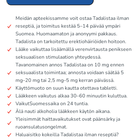
Meidän apteekissamme voit ostaa Tadalistaa ilman
reseptiä, ja toimitus kestää 5–14 päivää ympäri
Suomea. Huomaamaton ja anonyymi pakkaus.
Tadalista on tarkoitettu erektiohäiriöiden hoitoon.
Lääke vaikuttaa lisäämällä verenvirtausta penikseen
seksuaalisen stimulaation yhteydessä.
Tavanomainen annos Tadalistaa on 10 mg ennen
seksuaalista toimintaa; annosta voidaan säätää 5
mg–20 mg tai 2,5 mg–5 mg kerran päivässä.
Käyttömuoto on suun kautta otettava tabletti.
Lääkkeen vaikutus alkaa 30–60 minuutin kuluttua.
VaikutSuomessaika on 24 tuntia.
Älä nauti alkoholia lääkkeen käytön aikana.
Yleisimmät haittavaikutukset ovat päänsärky ja
ruoansulatusongelmat.
Haluaisitko kokeilla Tadalistaa ilman reseptiä?