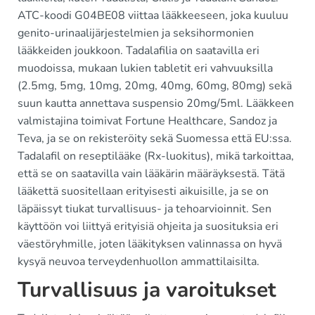
ATC-koodi G04BE08 viittaa lääkkeeseen, joka kuuluu
genito-urinaalijärjestelmien ja seksihormonien
lääkkeiden joukkoon. Tadalafilia on saatavilla eri
muodoissa, mukaan lukien tabletit eri vahvuuksilla
(2.5mg, 5mg, 10mg, 20mg, 40mg, 60mg, 80mg) sekä
suun kautta annettava suspensio 20mg/5ml. Lääkkeen
valmistajina toimivat Fortune Healthcare, Sandoz ja
Teva, ja se on rekisteröity sekä Suomessa että EU:ssa.
Tadalafil on reseptilääke (Rx-luokitus), mikä tarkoittaa,
että se on saatavilla vain lääkärin määräyksestä. Tätä
lääkettä suositellaan erityisesti aikuisille, ja se on
läpäissyt tiukat turvallisuus- ja tehoarvioinnit. Sen
käyttöön voi liittyä erityisiä ohjeita ja suosituksia eri
väestöryhmille, joten lääkityksen valinnassa on hyvä
kysyä neuvoa terveydenhuollon ammattilaisilta.
Turvallisuus ja varoitukset