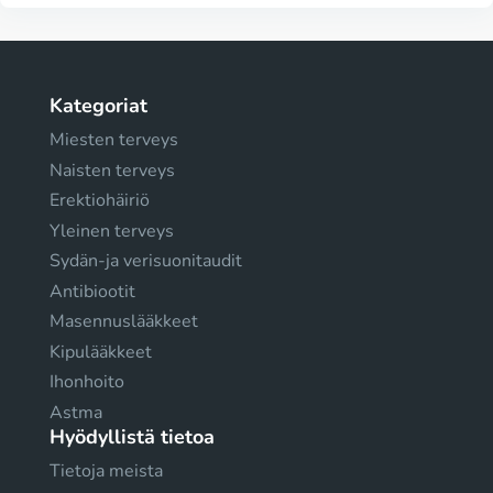
Kategoriat
Miesten terveys
Naisten terveys
Erektiohäiriö
Yleinen terveys
Sydän-ja verisuonitaudit
Antibiootit
Masennuslääkkeet
Kipulääkkeet
Ihonhoito
Astma
Hyödyllistä tietoa
Tietoja meista