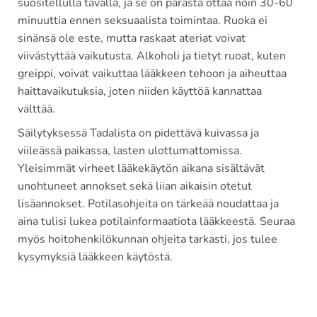
suositellulla tavalla, ja se on parasta ottaa noin 30-60
minuuttia ennen seksuaalista toimintaa. Ruoka ei
sinänsä ole este, mutta raskaat ateriat voivat
viivästyttää vaikutusta. Alkoholi ja tietyt ruoat, kuten
greippi, voivat vaikuttaa lääkkeen tehoon ja aiheuttaa
haittavaikutuksia, joten niiden käyttöä kannattaa
välttää.
Säilytyksessä Tadalista on pidettävä kuivassa ja
viileässä paikassa, lasten ulottumattomissa.
Yleisimmät virheet lääkekäytön aikana sisältävät
unohtuneet annokset sekä liian aikaisin otetut
lisäannokset. Potilasohjeita on tärkeää noudattaa ja
aina tulisi lukea potilainformaatiota lääkkeestä. Seuraa
myös hoitohenkilökunnan ohjeita tarkasti, jos tulee
kysymyksiä lääkkeen käytöstä.