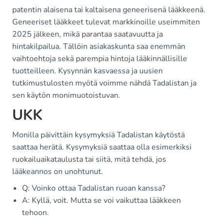
patentin alaisena tai kaltaisena geneerisenä lääkkeenä.
Geneeriset lääkkeet tulevat markkinoille useimmiten
2025 jälkeen, mikä parantaa saatavuutta ja
hintakilpailua. Tällöin asiakaskunta saa enemmän
vaihtoehtoja sekä parempia hintoja lääkinnällisille
tuotteilleen. Kysynnän kasvaessa ja uusien
tutkimustulosten myötä voimme nähdä Tadalistan ja
sen käytön monimuotoistuvan.
UKK
Monilla päivittäin kysymyksiä Tadalistan käytöstä
saattaa herätä. Kysymyksiä saattaa olla esimerkiksi
ruokailuaikataulusta tai siitä, mitä tehdä, jos
lääkeannos on unohtunut.
Q: Voinko ottaa Tadalistan ruoan kanssa?
A: Kyllä, voit. Mutta se voi vaikuttaa lääkkeen
tehoon.