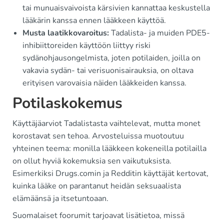
tai munuaisvaivoista kärsivien kannattaa keskustella
lääkärin kanssa ennen lääkkeen käyttöä.
Musta laatikkovaroitus:
Tadalista- ja muiden PDE5-
inhibiittoreiden käyttöön liittyy riski
sydänohjausongelmista, joten potilaiden, joilla on
vakavia sydän- tai verisuonisairauksia, on oltava
erityisen varovaisia näiden lääkkeiden kanssa.
Potilaskokemus
Käyttäjäarviot Tadalistasta vaihtelevat, mutta monet
korostavat sen tehoa. Arvosteluissa muotoutuu
yhteinen teema: monilla lääkkeen kokeneilla potilailla
on ollut hyviä kokemuksia sen vaikutuksista.
Esimerkiksi Drugs.comin ja Redditin käyttäjät kertovat,
kuinka lääke on parantanut heidän seksuaalista
elämäänsä ja itsetuntoaan.
Suomalaiset foorumit tarjoavat lisätietoa, missä