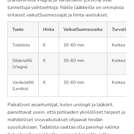
brändinimillä Viagra) ja Vardenafiili (Levitra) ovat
tunnettuja vaihtoehtoja. Näille lääkkeille on ominaista
erilaiset vaikutSuomessajat ja hinta-asetukset.
Tuote
Hinta
VaikutSuomessaika
Turvallisu
Tadalista
€
30-60 min
Korkea
Sildenafiili
€
30-60 min
Korkea
(Viagra)
Vardenafiili
€
30-60 min
Korkea
(Levitra)
Paikalliset asiantuntijat, kuten urologit ja lääkärit,
painottavat usein, että potilaiden yksilölliset tarpeet ja
mahdolliset sivuvaikutukset ohjaavat heidän
suosituksiaan. Tadalista saattaa olla parempi valinta