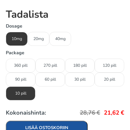
Tadalista
Dosage
10mg
20mg
40mg
Package
360 pill
270 pill
180 pill
120 pill
90 pill
60 pill
30 pill
20 pill
10 pill
Kokonaishinta:
28,76
€
21,62
€
LISÄÄ OSTOSKORIIN