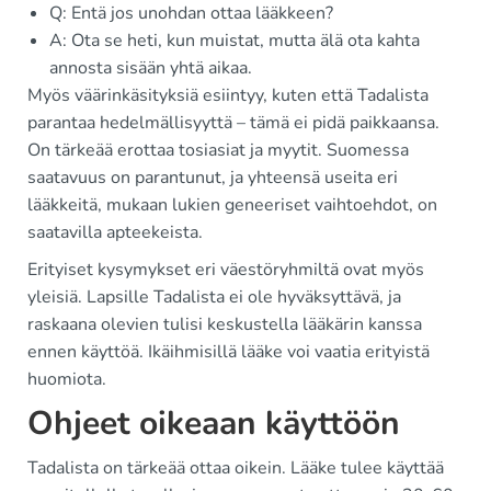
Q: Entä jos unohdan ottaa lääkkeen?
A: Ota se heti, kun muistat, mutta älä ota kahta
annosta sisään yhtä aikaa.
Myös väärinkäsityksiä esiintyy, kuten että Tadalista
parantaa hedelmällisyyttä – tämä ei pidä paikkaansa.
On tärkeää erottaa tosiasiat ja myytit. Suomessa
saatavuus on parantunut, ja yhteensä useita eri
lääkkeitä, mukaan lukien geneeriset vaihtoehdot, on
saatavilla apteekeista.
Erityiset kysymykset eri väestöryhmiltä ovat myös
yleisiä. Lapsille Tadalista ei ole hyväksyttävä, ja
raskaana olevien tulisi keskustella lääkärin kanssa
ennen käyttöä. Ikäihmisillä lääke voi vaatia erityistä
huomiota.
Ohjeet oikeaan käyttöön
Tadalista on tärkeää ottaa oikein. Lääke tulee käyttää