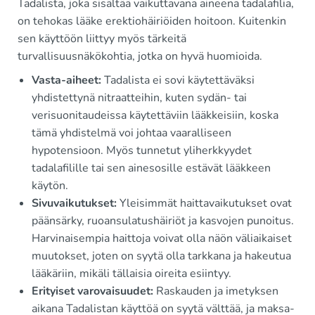
Tadalista, joka sisältää vaikuttavana aineena tadalafilia,
on tehokas lääke erektiohäiriöiden hoitoon. Kuitenkin
sen käyttöön liittyy myös tärkeitä
turvallisuusnäkökohtia, jotka on hyvä huomioida.
Vasta-aiheet:
Tadalista ei sovi käytettäväksi
yhdistettynä nitraatteihin, kuten sydän- tai
verisuonitaudeissa käytettäviin lääkkeisiin, koska
tämä yhdistelmä voi johtaa vaaralliseen
hypotensioon. Myös tunnetut yliherkkyydet
tadalafilille tai sen ainesosille estävät lääkkeen
käytön.
Sivuvaikutukset:
Yleisimmät haittavaikutukset ovat
päänsärky, ruoansulatushäiriöt ja kasvojen punoitus.
Harvinaisempia haittoja voivat olla näön väliaikaiset
muutokset, joten on syytä olla tarkkana ja hakeutua
lääkäriin, mikäli tällaisia oireita esiintyy.
Erityiset varovaisuudet:
Raskauden ja imetyksen
aikana Tadalistan käyttöä on syytä välttää, ja maksa-