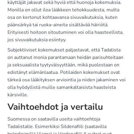
käyttäjät jakavat sekä hyviä että huonoja kokemuksia.
Monilla on ollut iloa lääkkeen tehokkuudesta, mutta
osa on kertonut kohtaavansa sivuvaikutuksia, kuten
päänsärkyä tai ruoka-aineita sisältävää häiriötä.
Erityisesti hoitoon sitoutuminen voi olla haasteellista,
jos sivuvaikutuksia esiintyy.
Subjektiiviset kokemukset paljastavat, että Tadalista
on auttanut monia parantamaan heidän parisuhteitaan
ja seksuaalista tyytyväisyyttään, mikä puolestaan on
edistänyt elämänlaatua. Potilaiden kokemukset ovat
tärkeä osa lääkityksen arviointia ja niiden jakaminen voi
olla hyödyllistä muille samankaltaisista haasteista
kärsiville.
Vaihtoehdot ja vertailu
Suomessa on saatavilla useita vaihtoehtoja
Tadalistalle. Esimerkiksi Sildenafiili (saatavilla