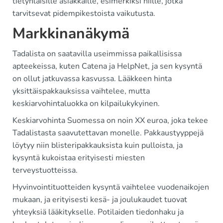
tietynlaisille asiakkaille, esimerkiksi niille, jotka
tarvitsevat pidempikestoista vaikutusta.
Markkinanäkymä
Tadalista on saatavilla useimmissa paikallisissa
apteekeissa, kuten Catena ja HelpNet, ja sen kysyntä
on ollut jatkuvassa kasvussa. Lääkkeen hinta
yksittäispakkauksissa vaihtelee, mutta
keskiarvohintaluokka on kilpailukykyinen.
Keskiarvohinta Suomessa on noin XX euroa, joka tekee
Tadalistasta saavutettavan monelle. Pakkaustyyppejä
löytyy niin blisteripakkauksista kuin pulloista, ja
kysyntä kukoistaa erityisesti miesten
terveystuotteissa.
Hyvinvointituotteiden kysyntä vaihtelee vuodenaikojen
mukaan, ja erityisesti kesä- ja joulukaudet tuovat
yhteyksiä lääkitykselle. Potilaiden tiedonhaku ja