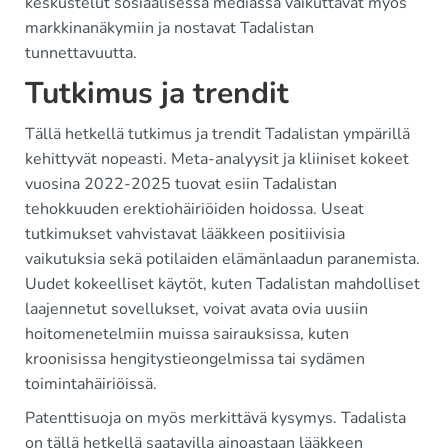
keskustelut sosiaalisessa mediassa vaikuttavat myös
markkinanäkymiin ja nostavat Tadalistan
tunnettavuutta.
Tutkimus ja trendit
Tällä hetkellä tutkimus ja trendit Tadalistan ympärillä
kehittyvät nopeasti. Meta-analyysit ja kliiniset kokeet
vuosina 2022-2025 tuovat esiin Tadalistan
tehokkuuden erektiohäiriöiden hoidossa. Useat
tutkimukset vahvistavat lääkkeen positiivisia
vaikutuksia sekä potilaiden elämänlaadun paranemista.
Uudet kokeelliset käytöt, kuten Tadalistan mahdolliset
laajennetut sovellukset, voivat avata ovia uusiin
hoitomenetelmiin muissa sairauksissa, kuten
kroonisissa hengitystieongelmissa tai sydämen
toimintahäiriöissä.
Patenttisuoja on myös merkittävä kysymys. Tadalista
on tällä hetkellä saatavilla ainoastaan lääkkeen