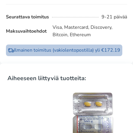
Seurattava toimitus
9-21 päivää
Visa, Mastercard, Discovery,
Maksuvaihtoehdot
Bitcoin, Ethereum
Ilmainen toimitus (vakiolentopostilla) yli €172.19
Aiheeseen liittyviä tuotteita: