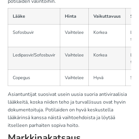
potilaiden valintoihin.
Lääke
Hinta
Vaikuttavuus
Saa
Sofosbuvir
Vaihtelee
Korkea
Laaj
saat
Ledipasvir/Sofosbuvir
Vaihtelee
Korkea
Laaj
saat
Copegus
Vaihtelee
Hyvä
Suos
Asiantuntijat suosivat usein uusia suoria antiviraalisia
lääkkeitä, koska niiden teho ja turvallisuus ovat hyvin
dokumentoituja. Potilaiden on hyvä keskustella
lääkärinsä kanssa näistä vaihtoehdoista ja löytää
itselleen parhaiten sopiva hoito.
Markkinakatsaus