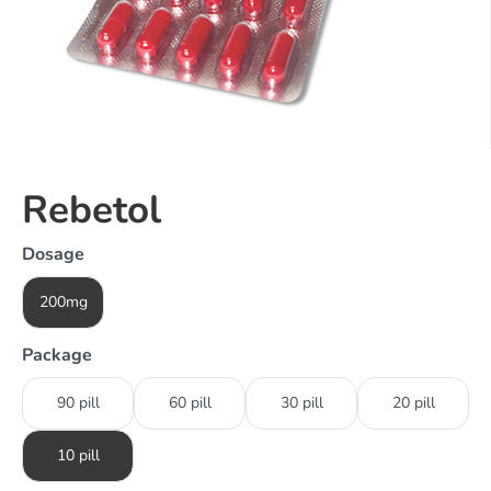
Rebetol
Dosage
200mg
Package
90 pill
60 pill
30 pill
20 pill
10 pill