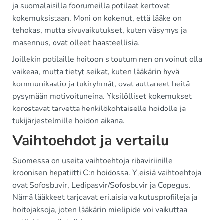
ja suomalaisilla foorumeilla potilaat kertovat
kokemuksistaan. Moni on kokenut, että lääke on
tehokas, mutta sivuvaikutukset, kuten väsymys ja
masennus, ovat olleet haasteellisia.
Joillekin potilaille hoitoon sitoutuminen on voinut olla
vaikeaa, mutta tietyt seikat, kuten lääkärin hyvä
kommunikaatio ja tukiryhmät, ovat auttaneet heitä
pysymään motivoituneina. Yksilölliset kokemukset
korostavat tarvetta henkilökohtaiselle hoidolle ja
tukijärjestelmille hoidon aikana.
Vaihtoehdot ja vertailu
Suomessa on useita vaihtoehtoja ribaviriinille
kroonisen hepatiitti C:n hoidossa. Yleisiä vaihtoehtoja
ovat Sofosbuvir, Ledipasvir/Sofosbuvir ja Copegus.
Nämä lääkkeet tarjoavat erilaisia vaikutusprofiileja ja
hoitojaksoja, joten lääkärin mielipide voi vaikuttaa