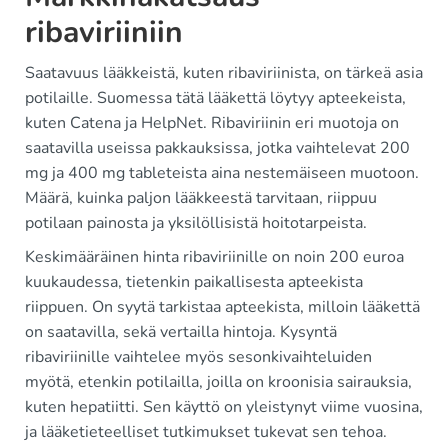
ribaviriiniin
Saatavuus lääkkeistä, kuten ribaviriinista, on tärkeä asia
potilaille. Suomessa tätä lääkettä löytyy apteekeista,
kuten Catena ja HelpNet. Ribaviriinin eri muotoja on
saatavilla useissa pakkauksissa, jotka vaihtelevat 200
mg ja 400 mg tableteista aina nestemäiseen muotoon.
Määrä, kuinka paljon lääkkeestä tarvitaan, riippuu
potilaan painosta ja yksilöllisistä hoitotarpeista.
Keskimääräinen hinta ribaviriinille on noin 200 euroa
kuukaudessa, tietenkin paikallisesta apteekista
riippuen. On syytä tarkistaa apteekista, milloin lääkettä
on saatavilla, sekä vertailla hintoja. Kysyntä
ribaviriinille vaihtelee myös sesonkivaihteluiden
myötä, etenkin potilailla, joilla on kroonisia sairauksia,
kuten hepatiitti. Sen käyttö on yleistynyt viime vuosina,
ja lääketieteelliset tutkimukset tukevat sen tehoa.