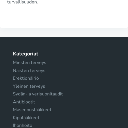
turvallisuuden.
Kategoriat
Miesten terveys
Naisten terveys
Erektiohäiriö
Yleinen terveys
Sydän-ja verisuonitaudit
Antibiootit
Masennuslääkkeet
Kipulääkkeet
Ihonhoito