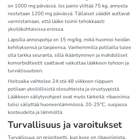
on 1000 mg päivässä. Jos paino ylittää 75 kg, annosta
nostetaan 1200 mg päivässä. Tällaiset säädöt auttavat
varmistamaan, että lääke toimii tehokkaasti
yksilökohtaisissa eroissa.
Lapsilla annospohja on 15 mg/kg, mikä huomioi heidän
kehityksensä ja tarpeensa. Vanhemmilla potilailla tulee
olla tarkka seuranta, sillä ikääntyminen ja mahdolliset
komorbiditeetit saattavat vaikuttaa lääkkeen tehoon ja
turvallisuuteen.
Hoitoaika vaihtelee 24:stä 48 viikkoon riippuen
potilaan yksilöllisistä olosuhteista ja virustyypistä.
Lääkkeen säilytysohjeet ovat myös tärkeitä: ribaviriinia
tulisi säilyttää huoneenlämmössä, 20-25°C, suojassa
kosteudelta ja lämmöltä.
Turvallisuus ja varoitukset
Turvallisuus on prioriteetti, kun kyse on ribaviriinista.