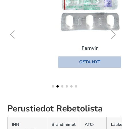
Famvir
OSTA NYT
Perustiedot Rebetolista
INN
Brändinimet
ATC-
Lääkemu