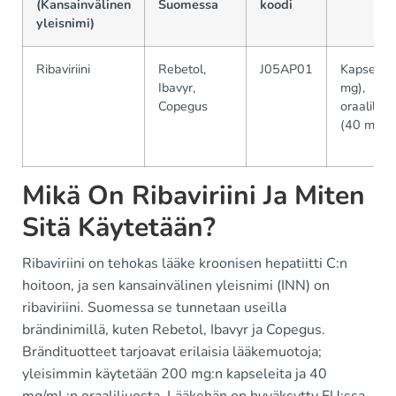
(Kansainvälinen
Suomessa
koodi
yleisnimi)
Ribaviriini
Rebetol,
J05AP01
Kapselit 
Ibavyr,
mg),
Copegus
oraaliliuo
(40 mg/m
Mikä On Ribaviriini Ja Miten
Sitä Käytetään?
Ribaviriini on tehokas lääke kroonisen hepatiitti C:n
hoitoon, ja sen kansainvälinen yleisnimi (INN) on
ribaviriini. Suomessa se tunnetaan useilla
brändinimillä, kuten Rebetol, Ibavyr ja Copegus.
Brändituotteet tarjoavat erilaisia lääkemuotoja;
yleisimmin käytetään 200 mg:n kapseleita ja 40