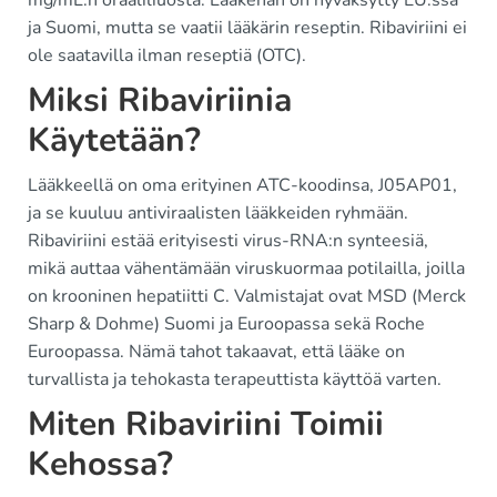
mg/mL:n oraaliliuosta. Lääkehän on hyväksytty EU:ssa
ja Suomi, mutta se vaatii lääkärin reseptin. Ribaviriini ei
ole saatavilla ilman reseptiä (OTC).
Miksi Ribaviriinia
Käytetään?
Lääkkeellä on oma erityinen ATC-koodinsa, J05AP01,
ja se kuuluu antiviraalisten lääkkeiden ryhmään.
Ribaviriini estää erityisesti virus-RNA:n synteesiä,
mikä auttaa vähentämään viruskuormaa potilailla, joilla
on krooninen hepatiitti C. Valmistajat ovat MSD (Merck
Sharp & Dohme) Suomi ja Euroopassa sekä Roche
Euroopassa. Nämä tahot takaavat, että lääke on
turvallista ja tehokasta terapeuttista käyttöä varten.
Miten Ribaviriini Toimii
Kehossa?