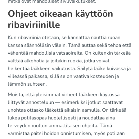
mitkä ovat mahdolliset sivuvaikutukset.
Ohjeet oikeaan käyttöön
ribaviriinille
Kun ribaviriinia otetaan, se kannattaa nauttia ruoan
kanssa säännöllisin välein. Tämä auttaa sekä tehoa että
vähentää mahdollisia vatsaoireita. On kuitenkin tärkeää
välttää alkoholia ja joitakin ruokia, jotka voivat
heikentää lääkkeen vaikutusta. Säilytä lääke kuivassa ja
viileässä paikassa, sillä se on vaativa kosteuden ja
lämmön suhteen.
Muista, että yleisimmät virheet lääkkeen käytössä
liittyvät annosteluun — esimerkiksi jotkut saattavat
unohtaa ottaako lääkettä aikaisin aamulla. On tärkeää
lukea potilasopas huolellisesti ja noudattaa aina
terveydenhuollon ammattilaisen ohjeita. Tämä
varmistaa paitsi hoidon onnistumisen, myös potilaan