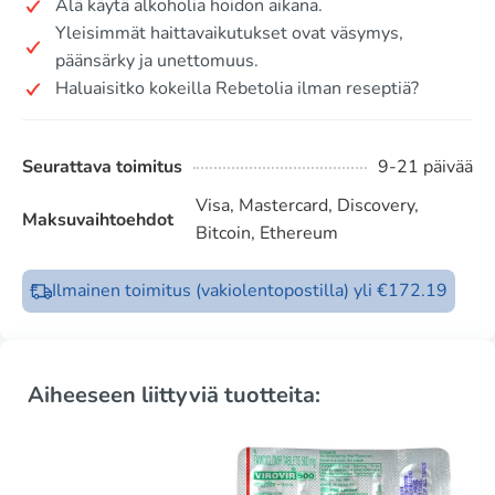
Älä käytä alkoholia hoidon aikana.
Yleisimmät haittavaikutukset ovat väsymys,
päänsärky ja unettomuus.
Haluaisitko kokeilla Rebetolia ilman reseptiä?
Seurattava toimitus
9-21 päivää
Visa, Mastercard, Discovery,
Maksuvaihtoehdot
Bitcoin, Ethereum
Ilmainen toimitus (vakiolentopostilla) yli €172.19
Aiheeseen liittyviä tuotteita: