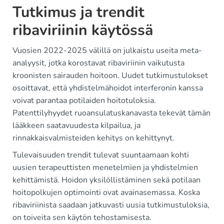
Tutkimus ja trendit
ribaviriinin käytössä
Vuosien 2022-2025 välillä on julkaistu useita meta-
analyysit, jotka korostavat ribaviriinin vaikutusta
kroonisten sairauden hoitoon. Uudet tutkimustulokset
osoittavat, että yhdistelmähoidot interferonin kanssa
voivat parantaa potilaiden hoitotuloksia.
Patenttilyhyydet ruoansulatuskanavasta tekevät tämän
lääkkeen saatavuudesta kilpailua, ja
rinnakkaisvalmisteiden kehitys on kehittynyt.
Tulevaisuuden trendit tulevat suuntaamaan kohti
uusien terapeuttisten menetelmien ja yhdistelmien
kehittämistä. Hoidon yksilöllistäminen sekä potilaan
hoitopolkujen optimointi ovat avainasemassa. Koska
ribaviriinista saadaan jatkuvasti uusia tutkimustuloksia,
on toiveita sen käytön tehostamisesta.