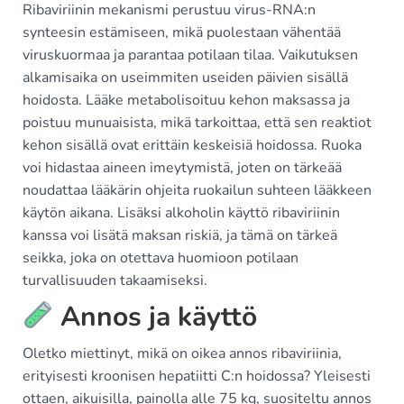
Ribaviriinin mekanismi perustuu virus-RNA:n
synteesin estämiseen, mikä puolestaan vähentää
viruskuormaa ja parantaa potilaan tilaa. Vaikutuksen
alkamisaika on useimmiten useiden päivien sisällä
hoidosta. Lääke metabolisoituu kehon maksassa ja
poistuu munuaisista, mikä tarkoittaa, että sen reaktiot
kehon sisällä ovat erittäin keskeisiä hoidossa. Ruoka
voi hidastaa aineen imeytymistä, joten on tärkeää
noudattaa lääkärin ohjeita ruokailun suhteen lääkkeen
käytön aikana. Lisäksi alkoholin käyttö ribaviriinin
kanssa voi lisätä maksan riskiä, ja tämä on tärkeä
seikka, joka on otettava huomioon potilaan
turvallisuuden takaamiseksi.
Annos ja käyttö
Oletko miettinyt, mikä on oikea annos ribaviriinia,
erityisesti kroonisen hepatiitti C:n hoidossa? Yleisesti
ottaen, aikuisilla, painolla alle 75 kg, suositeltu annos