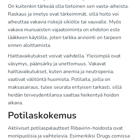
On kuitenkin tärkeää olla tietoinen sen vasta-aiheista.
Raskaus ja imetys ovat tärkeimmät, sillä hoito voi
aiheuttaa vakavia riskejä sikiölle tai vauvalle. Myös
vakava munuaisten vajaatoiminta on ehdoton este
lääkkeen käytölle, joten tarkka arviointi on tarpeen
ennen aloittamista.
Haittavaikutukset voivat vaihdella. Yleisimpiä ovat
väsymys, päänsärky ja unettomuus. Vakavat
haittavaikutukset, kuten anemia ja neutropenia,
vaativat välitöntä huomiota. Potilaita, joilla on
maksasairaus, tulee seurata erityisen tarkasti, sillä
heidän terveydentilansa saattaa heikentyä hoidon
aikana.
Potilaskokemus
Aktiiviset potilaspalautteet Ribavirin-hoidosta ovat
monipuolisia ja vaihtelevia. Esimerkiksi Drugs.comissa