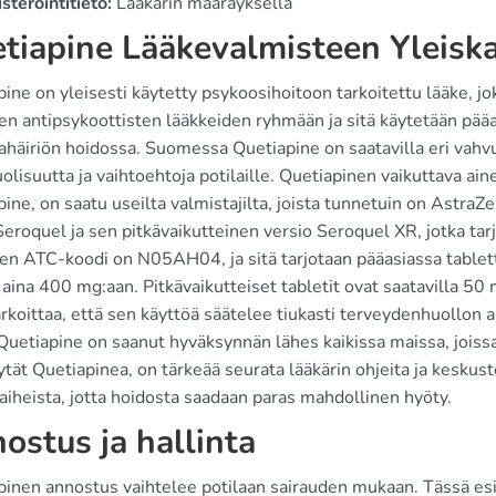
steröintitieto:
Lääkärin määräyksellä
tiapine Lääkevalmisteen Yleisk
pine on yleisesti käytetty psykoosihoitoon tarkoitettu lääke, 
en antipsykoottisten lääkkeiden ryhmään ja sitä käytetään pääa
ahäiriön hoidossa. Suomessa Quetiapine on saatavilla eri vahvu
lisuutta ja vaihtoehtoja potilaille. Quetiapinen vaikuttava ain
ine, on saatu useilta valmistajilta, joista tunnetuin on AstraZ
eroquel ja sen pitkävaikutteinen versio Seroquel XR, jotka tar
en ATC-koodi on N05AH04, ja sitä tarjotaan pääasiassa tablet
aina 400 mg:aan. Pitkävaikutteiset tabletit ovat saatavilla 50
rkoittaa, että sen käyttöä säätelee tiukasti terveydenhuollon a
Quetiapine on saanut hyväksynnän lähes kaikissa maissa, jois
tät Quetiapinea, on tärkeää seurata lääkärin ohjeita ja keskust
iheista, jotta hoidosta saadaan paras mahdollinen hyöty.
ostus ja hallinta
pinen annostus vaihtelee potilaan sairauden mukaan. Tässä esit