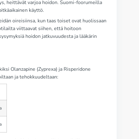
s, heittävät varjoa hoidon. Suomi-foorumeilla
itkäaikainen käyttö.
idän oireisiinsa, kun taas toiset ovat huolissaan
ilailta viittaavat siihen, että hoitoon
 kysymyksiä hoidon jatkuvuudesta ja lääkärin
kiksi Olanzapine (Zyprexa) ja Risperidone
oiltaan ja tehokkuudeltaan:
a
a