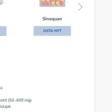
Sinequan
OSTA NYT
ta
letit (50-400 mg)
stajat