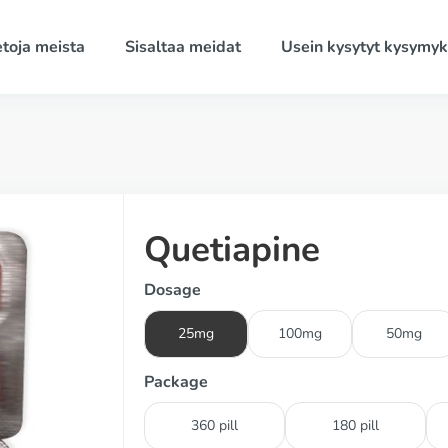
etoja meista
Sisaltaa meidat
Usein kysytyt kysymyk
Quetiapine
Dosage
25mg
100mg
50mg
Package
360 pill
180 pill