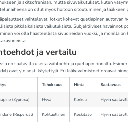
ukseen ja skitsofreniaan, mutta sivuvaikutukset, kuten väsymy
telunaiheena on ollut myös hoitoon sitoutuminen ja lääkkeen p
äpalautteet vaihtelevat. Jotkut kokevat quetiapinen auttavan he
isista pitkäaikaisista vaikutuksista. Subjektiiviset havainnot pot
minen voi olla haasteellista sivuoireiden vuoksi, ja monilla on
takäynneistä.
htoehdot ja vertailu
a on saatavilla useita vaihtoehtoja quetiapin rinnalla. Esimer
dal) ovat yleisesti käytettyjä. Eri lääkevalmisteet eroavat hinn
itys
Tehokkuus
Hinta
Saatavuus
apine (Zyprexa)
Hyvä
Korkea
Hyvin saatavill
ridone (Risperdal)
Kohtuullinen
Keskitaso
Hyvin saatavill