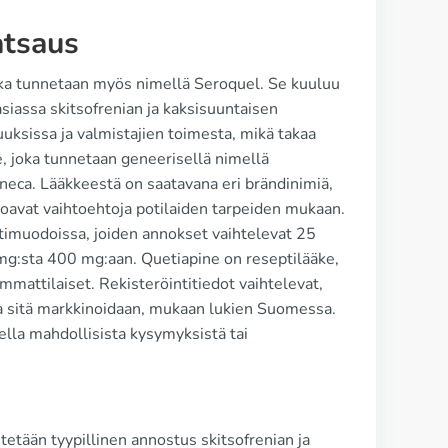
atsaus
joka tunnetaan myös nimellä Seroquel. Se kuuluu
siassa skitsofrenian ja kaksisuuntaisen
uksissa ja valmistajien toimesta, mikä takaa
e, joka tunnetaan geneerisellä nimellä
eneca. Lääkkeestä on saatavana eri brändinimiä,
joavat vaihtoehtoja potilaiden tarpeiden mukaan.
timuodoissa, joiden annokset vaihtelevat 25
 mg:sta 400 mg:aan. Quetiapine on reseptilääke,
mmattilaiset. Rekisteröintitiedot vaihtelevat,
sa sitä markkinoidaan, mukaan lukien Suomessa.
ella mahdollisista kysymyksistä tai
etään tyypillinen annostus skitsofrenian ja