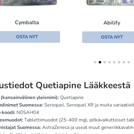
Cymbalta
Abilify
OSTA NYT
OSTA NYT
ustiedot Quetiapine Lääkkeestä
(kansainvälinen yleisnimi):
Quetiapine
ndinimet Suomessa:
Seroquel, Seroquel XR ja muita variaatioi
-koodi:
N05AH04
osmuodot:
Tablettimuodot (25-400 mg), pitkävaikutteiset tab
mistajat Suomessa:
AstraZeneca ja useat muut generiikkavalmi