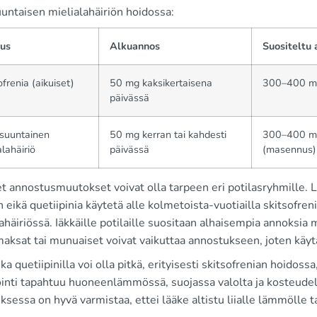
untaisen mielialahäiriön hoidossa:
aus
Alkuannos
Suositeltu 
ofrenia (aikuiset)
50 mg kaksikertaisena
300–400 mg
päivässä
suuntainen
50 mg kerran tai kahdesti
300–400 mg
alahäiriö
päivässä
(masennus)
et annostusmuutokset voivat olla tarpeen eri potilasryhmille.
eikä quetiipinia käytetä alle kolmetoista-vuotiailla skitsofre
ahäiriössä. Iäkkäille potilaille suositaan alhaisempia annoksi
aksat tai munuaiset voivat vaikuttaa annostukseen, joten käyt
ka quetiipinilla voi olla pitkä, erityisesti skitsofrenian hoidoss
ointi tapahtuu huoneenlämmössä, suojassa valolta ja kosteude
ksessa on hyvä varmistaa, ettei lääke altistu liialle lämmölle t