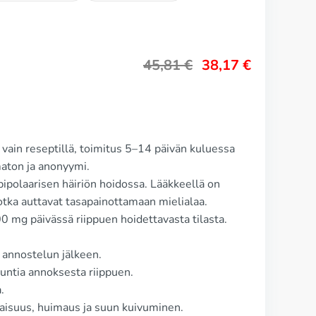
45,81
€
38,17
€
vain reseptillä, toimitus 5–14 päivän kuluessa
ton ja anonyymi.
 bipolaarisen häiriön hoidossa. Lääkkeellä on
jotka auttavat tasapainottamaan mielialaa.
0 mg päivässä riippuen hoidettavasta tilasta.
 annostelun jälkeen.
ntia annoksesta riippuen.
.
iaisuus, huimaus ja suun kuivuminen.