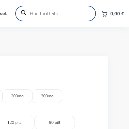
Products
search
set
0,00
€
200mg
300mg
120 pill
90 pill