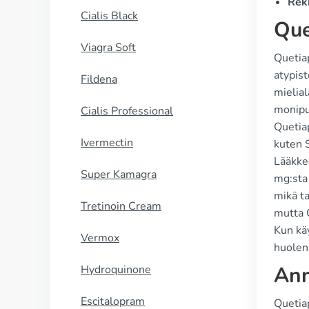
Reki
Cialis Black
Que
Viagra Soft
Quetia
atypist
Fildena
mielial
monipuo
Cialis Professional
Quetiap
Ivermectin
kuten S
Lääkke
Super Kamagra
mg:sta 
mikä ta
Tretinoin Cream
mutta 
Kun käy
Vermox
huolena
Ann
Hydroquinone
Escitalopram
Quetia