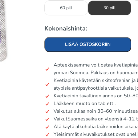
60 pill
30 pill
Kokonaishinta:
LISÄÄ OSTOSKORIIN
Apteekissamme voit ostaa kvetiapinia 
ympäri Suomea. Pakkaus on huomaama
Kvetiapinia käytetään skitsofrenian ja
atypisia antipsykoottisia vaikutuksia, 
Kvetiapinin tavallinen annos on 50–80
Lääkkeen muoto on tabletti.
Vaikutus alkaa noin 30–60 minuutissa
VaikutSuomessaika on yleensä 4–12 tu
Älä käytä alkoholia lääkehoidon aikana
Yleisimmät sivuvaikutukset ovat unel