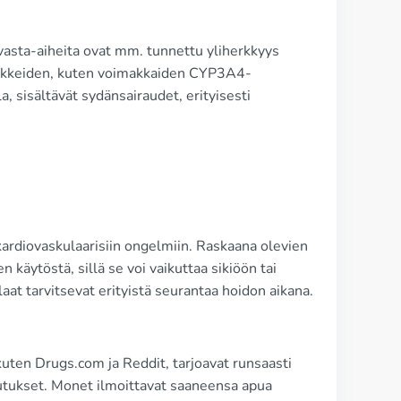
 vasta-aiheita ovat mm. tunnettu yliherkkyys
lääkkeiden, kuten voimakkaiden CYP3A4-
la, sisältävät sydänsairaudet, erityisesti
ardiovaskulaarisiin ongelmiin. Raskaana olevien
 käytöstä, sillä se voi vaikuttaa sikiöön tai
at tarvitsevat erityistä seurantaa hoidon aikana.
kuten Drugs.com ja Reddit, tarjoavat runsaasti
utukset. Monet ilmoittavat saaneensa apua