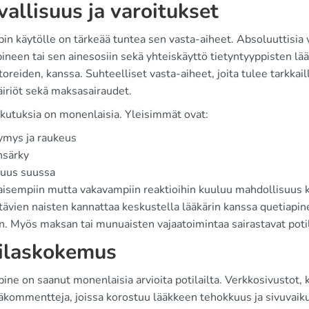
vallisuus ja varoitukset
in käytölle on tärkeää tuntea sen vasta-aiheet. Absoluuttisia
pineen tai sen ainesosiin sekä yhteiskäyttö tietyntyyppisten 
ttoreiden, kanssa. Suhteelliset vasta-aiheet, joita tulee tarkkail
äiriöt sekä maksasairaudet.
ikutuksia on monenlaisia. Yleisimmät ovat:
ymys ja raukeus
nsärky
vuus suussa
aisempiin mutta vakavampiin reaktioihin kuuluu mahdollisuus k
tävien naisten kannattaa keskustella lääkärin kanssa quetiapinen
. Myös maksan tai munuaisten vajaatoimintaa sairastavat potila
ilaskokemus
ine on saanut monenlaisia arvioita potilailta. Verkkosivustot, 
jäkommentteja, joissa korostuu lääkkeen tehokkuus ja sivuvaik