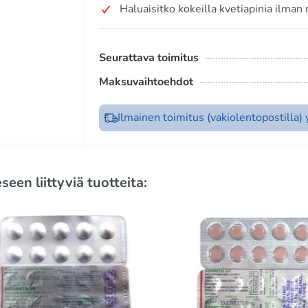
Haluaisitko kokeilla kvetiapinia ilman 
Seurattava toimitus
Maksuvaihtoehdot
Ilmainen toimitus (vakiolentopostilla)
seen liittyviä tuotteita: