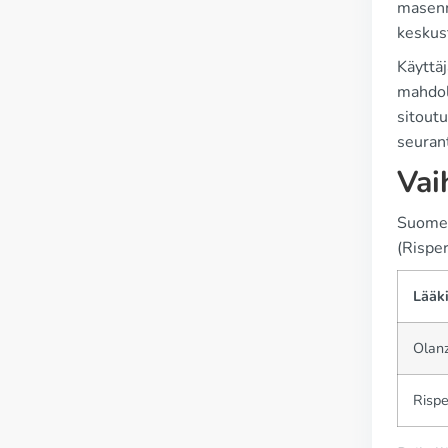
masenn
keskus
Käyttäj
mahdoll
sitoutu
seuran
Vai
Suomess
(Risper
Lääk
Olanz
Rispe