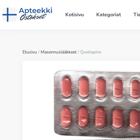
Kotisivu
Kategoriat
Ti
Etusivu
/
Masennuslääkkeet
/ Quetiapine