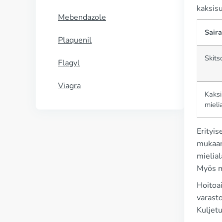
kaksisu
Mebendazole
Sair
Plaquenil
Skits
Flagyl
Viagra
Kaksi
mieli
Erityis
mukaan 
mielial
Myös m
Hoitoai
varast
Kuljetu