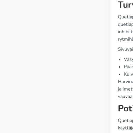
Tur
Quetiap
quetia
inhibii
rytmih
Sivuva
Väs
Pää
Kui
Harvin
ja imet
vauvaan
Pot
Quetiap
käyttä