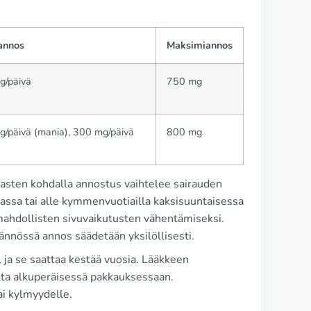
annos
Maksimiannos
/päivä
750 mg
/päivä (mania), 300 mg/päivä
800 mg
 Lasten kohdalla annostus vaihtelee sairauden
niassa tai alle kymmenvuotiailla kaksisuuntaisessa
a mahdollisten sivuvaikutusten vähentämiseksi.
ännössä annos säädetään yksilöllisesti.
a, ja se saattaa kestää vuosia. Lääkkeen
lta alkuperäisessä pakkauksessaan.
ai kylmyydelle.