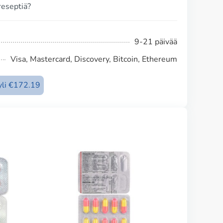
reseptiä?
9-21 päivää
Visa, Mastercard, Discovery, Bitcoin, Ethereum
 yli €172.19