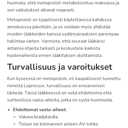
huomata, että metoprololi metabolisoituu maksassa ja
sen vaikutukset alkavat nopeasti.
Metoprololi on tyypillisesti käytettävissä kahdessa
annoksessa päivittäin, ja se voidaan myös yhdistää
muiden lääkkeiden kanssa sydänsairauksien parempaa
hallintaa varten. Varmista, että seuraat lääkärisi
antamia ohjeita tarkasti ja keskustele kaikista
huolenaiheista ennen lääkityksen aloittamista.
Turvallisuus ja varoitukset
Kun kyseessä on metoprololi, eli kaupallisesti tunnettu
nimellä Lopressor, turvallisuus on ensiarvoisen
tärkeää. Tässä lääkkeessä on sekä ehdottomia että
suhteellisia vasta-aiheita, jotka on syytä huomioida.
Ehdottomat vasta-aiheet
:
Vakava bradykardia
Toisen tai kolmannen asteen AV-lohko