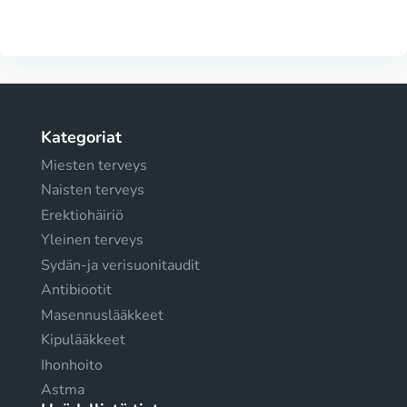
Kategoriat
Miesten terveys
Naisten terveys
Erektiohäiriö
Yleinen terveys
Sydän-ja verisuonitaudit
Antibiootit
Masennuslääkkeet
Kipulääkkeet
Ihonhoito
Astma