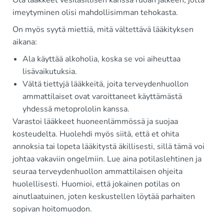
imeytyminen olisi mahdollisimman tehokasta.
On myös syytä miettiä, mitä vältettävä lääkityksen
aikana:
Ala käyttää alkoholia, koska se voi aiheuttaa
lisävaikutuksia.
Vältä tiettyjä lääkkeitä, joita terveydenhuollon
ammattilaiset ovat varoittaneet käyttämästä
yhdessä metoprololin kanssa.
Varastoi lääkkeet huoneenlämmössä ja suojaa
kosteudelta. Huolehdi myös siitä, että et ohita
annoksia tai lopeta lääkitystä äkillisesti, sillä tämä voi
johtaa vakaviin ongelmiin. Lue aina potilaslehtinen ja
seuraa terveydenhuollon ammattilaisen ohjeita
huolellisesti. Huomioi, että jokainen potilas on
ainutlaatuinen, joten keskustellen löytää parhaiten
sopivan hoitomuodon.