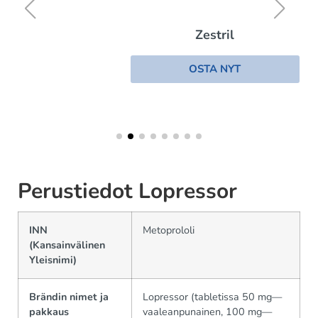
Zestril
OSTA NYT
Perustiedot Lopressor
INN
Metoprololi
(Kansainvälinen
Yleisnimi)
Brändin nimet ja
Lopressor (tabletissa 50 mg—
pakkaus
vaaleanpunainen, 100 mg—