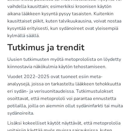
vaihdella kausittain; esimerkiksi kroonisen käytön
aikana lääkkeen kysyntä pysyy tasaisten. Kuitenkin
kausittaiset piikit, kuten talvikuukausina, voivat nostaa
kysyntää erityisesti, kun sydänoireet ovat yleisempiä
kylmällä säällä.
Tutkimus ja trendit
Uusien tutkimusten myötä metoprololista on löydetty
kiinnostavia näkökulmia käytön tehostamiseen.
Vuodet 2022–2025 ovat tuoneet esiin meta-
analyysejä, joissa on tarkasteltu lääkkeen tehokkuutta
eri sydän- ja verisuonitaudeissa. Tutkimustulokset
osoittavat, että metoprololi voi parantaa ennustetta
potilailla, joilla on aiemmin ollut sydäninfarkti tai muita
sydänoireita.
Lisäksi kokeelliset käytöt näyttävät, että metoprololia
voitaisiin käyttää myös muissa sairauksissa, kuten