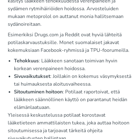
käsitys lääkkeen tehokkuudesta verenpaineen ja
sydämen rytmihäiriöiden hoidossa. Arvosteluiden
mukaan metoprolol on auttanut monia hallitsemaan
sydänoireitaan.
Esimerkiksi Drugs.com ja Reddit ovat hyviä lähteitä
potilaskarvaustuksille. Monet suomalaiset jakavat
kokemuksiaan Facebook-ryhmissä ja TPU-foorumeilla.
Tehokkuus
: Lääkkeen sanotaan toimivan hyvin
korkean verenpaineen hoidossa.
Sivuvaikutukset
: Joillakin on kokemus väsymyksestä
tai huimauksesta aloitusvaiheessa.
Sitoutuminen hoitoon
: Potilaat raportoivat, että
lääkkeen säännöllinen käyttö on parantanut heidän
elämänlaatuaan.
Yleisessä keskustelussa potilaat korostavat
lääketieteen ammattilaisten tukea, joka auttaa hoitoon
sitoutumisessa ja tarjoavat tärkeitä ohjeita
sivuvaikutusten hallintaan.