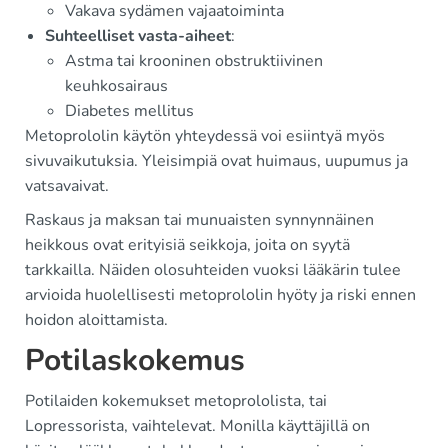
Vakava sydämen vajaatoiminta
Suhteelliset vasta-aiheet
:
Astma tai krooninen obstruktiivinen
keuhkosairaus
Diabetes mellitus
Metoprololin käytön yhteydessä voi esiintyä myös
sivuvaikutuksia. Yleisimpiä ovat huimaus, uupumus ja
vatsavaivat.
Raskaus ja maksan tai munuaisten synnynnäinen
heikkous ovat erityisiä seikkoja, joita on syytä
tarkkailla. Näiden olosuhteiden vuoksi lääkärin tulee
arvioida huolellisesti metoprololin hyöty ja riski ennen
hoidon aloittamista.
Potilaskokemus
Potilaiden kokemukset metoprololista, tai
Lopressorista, vaihtelevat. Monilla käyttäjillä on