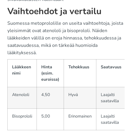
Vaihtoehdot ja vertailu
Suomessa metoprololille on useita vaihtoehtoja, joista
yleisimmät ovat atenololi ja bisoprololi. Näiden
lääkkeiden välillä on eroja hinnassa, tehokkuudessa ja
saatavuudessa, mikä on tärkeää huomioida
lääkityksessä.
Lääkkeen
Hinta
Tehokkuus
Saatavuus
nimi
(esim.
euroissa)
Atenololi
4,50
Hyvä
Laajalti
saatavilla
Bisoprololi
5,00
Erinomainen
Laajalti
saatavilla