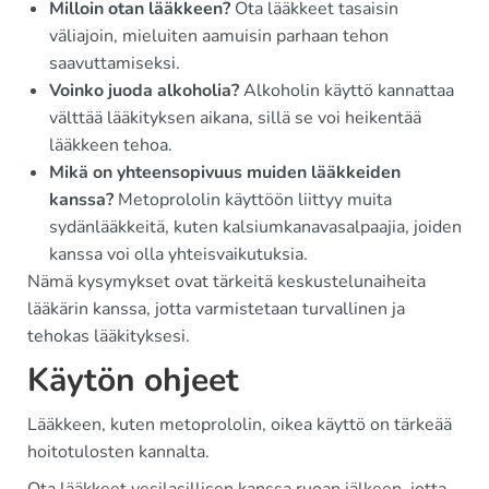
Milloin otan lääkkeen?
Ota lääkkeet tasaisin
väliajoin, mieluiten aamuisin parhaan tehon
saavuttamiseksi.
Voinko juoda alkoholia?
Alkoholin käyttö kannattaa
välttää lääkityksen aikana, sillä se voi heikentää
lääkkeen tehoa.
Mikä on yhteensopivuus muiden lääkkeiden
kanssa?
Metoprololin käyttöön liittyy muita
sydänlääkkeitä, kuten kalsiumkanavasalpaajia, joiden
kanssa voi olla yhteisvaikutuksia.
Nämä kysymykset ovat tärkeitä keskustelunaiheita
lääkärin kanssa, jotta varmistetaan turvallinen ja
tehokas lääkityksesi.
Käytön ohjeet
Lääkkeen, kuten metoprololin, oikea käyttö on tärkeää
hoitotulosten kannalta.
Ota lääkkeet vesilasillisen kanssa ruoan jälkeen, jotta