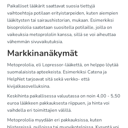
Paikalliset lääkärit saattavat suosia tiettyjä
vaihtoehtoja potilaan erityistarpeiden, kuten aiempien
lääkitysten tai sairaushistorian, mukaan. Esimerkiksi
bisoprololia saatetaan suositella potilaille, joilla on
vaikeuksia metoprololin kanssa, sillä se voi aiheuttaa
vähemmän sivuvaikutuksia.
Markkinanäkymät
Metoprololia, eli Lopressor-lääkettä, on helppo löytää
suomalaisista apteekeista. Esimerkiksi Catena ja
HelpNet tarjoavat sitä sekä verkko- että
kivijalkasovelluksina.
Keskihinta paikallisessa valuutassa on noin 4,00 - 5,50
euroa lääkkeen pakkauksesta riippuen, ja hinta voi
vaihdella eri toimittajien välillä.
Metoprololia myydään eri pakkauksissa, kuten
blistereissä, pulloissa tai muovikoteloissa. Kysyntä voi