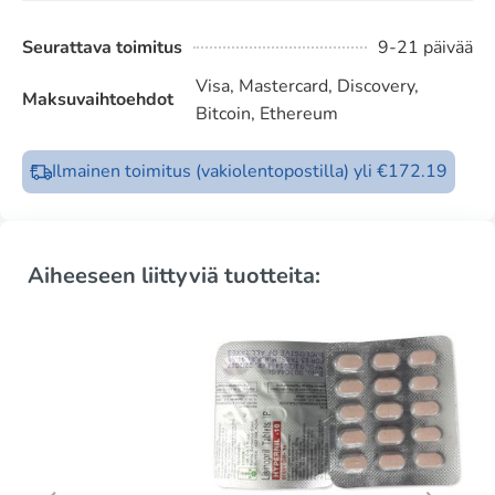
Seurattava toimitus
9-21 päivää
Visa, Mastercard, Discovery,
Maksuvaihtoehdot
Bitcoin, Ethereum
Ilmainen toimitus (vakiolentopostilla) yli €172.19
Aiheeseen liittyviä tuotteita: