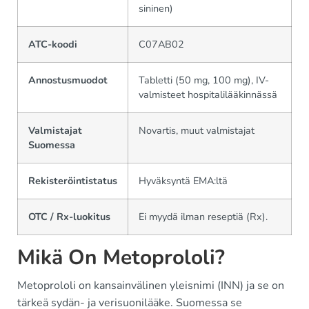
sininen)
ATC-koodi
C07AB02
Annostusmuodot
Tabletti (50 mg, 100 mg), IV-
valmisteet hospitalilääkinnässä
Valmistajat
Novartis, muut valmistajat
Suomessa
Rekisteröintistatus
Hyväksyntä EMA:ltä
OTC / Rx-luokitus
Ei myydä ilman reseptiä (Rx).
Mikä On Metoprololi?
Metoprololi on kansainvälinen yleisnimi (INN) ja se on
tärkeä sydän- ja verisuonilääke. Suomessa se