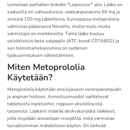
tunnetaan parhaiten brändin *Lopressor* alla. Lääke on
saatavilla eri vahvuuksissa: vaaleanpunaisina 50 mg ja
sinisinä 100 mg tabletteina. Euroopassa metoprololia
valmistaa pääasiassa Novartis, mutta myös muita
valmistajia on markkinoilla. Tämä lääke kuuluu
selektiivisiin beta-salpaajiin (ATC-koodi C07AB02) ja
sen toimintamekanismina on sydämen
työkuormituksen vähentäminen.
Miten Metoprololia
Käytetään?
Metoprololia käytetään ensisijaisesti verenpainetaudin
ja anginan hoitoon. Annostusmuodot vaihtelevat
tableteista injektioihin, riippuen yksilöllisestä
tarpeesta. Lääkärin määrää deskvaturoidut lääkkeet,
joita myydään ainoastaan reseptillä, mikä varmistaa
turvallisimman mahdollisen käytön. On tärkeää