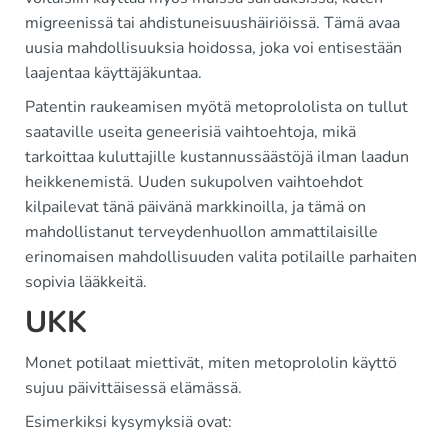
migreenissä tai ahdistuneisuushäiriöissä. Tämä avaa
uusia mahdollisuuksia hoidossa, joka voi entisestään
laajentaa käyttäjäkuntaa.
Patentin raukeamisen myötä metoprololista on tullut
saataville useita geneerisiä vaihtoehtoja, mikä
tarkoittaa kuluttajille kustannussäästöjä ilman laadun
heikkenemistä. Uuden sukupolven vaihtoehdot
kilpailevat tänä päivänä markkinoilla, ja tämä on
mahdollistanut terveydenhuollon ammattilaisille
erinomaisen mahdollisuuden valita potilaille parhaiten
sopivia lääkkeitä.
UKK
Monet potilaat miettivät, miten metoprololin käyttö
sujuu päivittäisessä elämässä.
Esimerkiksi kysymyksiä ovat: