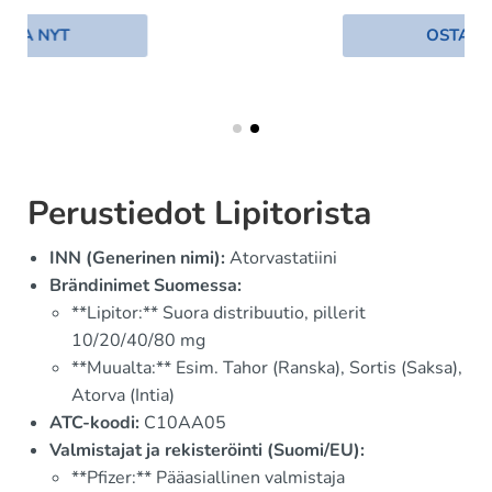
OSTA NYT
Perustiedot Lipitorista
INN (Generinen nimi):
Atorvastatiini
Brändinimet Suomessa:
**Lipitor:** Suora distribuutio, pillerit
10/20/40/80 mg
**Muualta:** Esim. Tahor (Ranska), Sortis (Saksa),
Atorva (Intia)
ATC-koodi:
C10AA05
Valmistajat ja rekisteröinti (Suomi/EU):
**Pfizer:** Pääasiallinen valmistaja