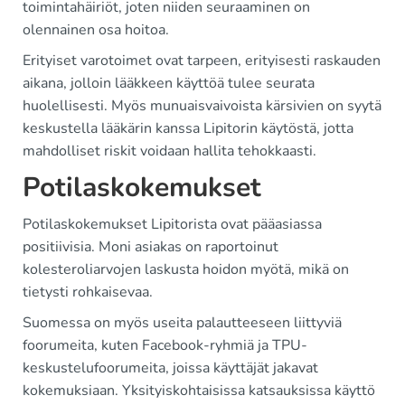
toimintahäiriöt, joten niiden seuraaminen on
olennainen osa hoitoa.
Erityiset varotoimet ovat tarpeen, erityisesti raskauden
aikana, jolloin lääkkeen käyttöä tulee seurata
huolellisesti. Myös munuaisvaivoista kärsivien on syytä
keskustella lääkärin kanssa Lipitorin käytöstä, jotta
mahdolliset riskit voidaan hallita tehokkaasti.
Potilaskokemukset
Potilaskokemukset Lipitorista ovat pääasiassa
positiivisia. Moni asiakas on raportoinut
kolesteroliarvojen laskusta hoidon myötä, mikä on
tietysti rohkaisevaa.
Suomessa on myös useita palautteeseen liittyviä
foorumeita, kuten Facebook-ryhmiä ja TPU-
keskustelufoorumeita, joissa käyttäjät jakavat
kokemuksiaan. Yksityiskohtaisissa katsauksissa käyttö