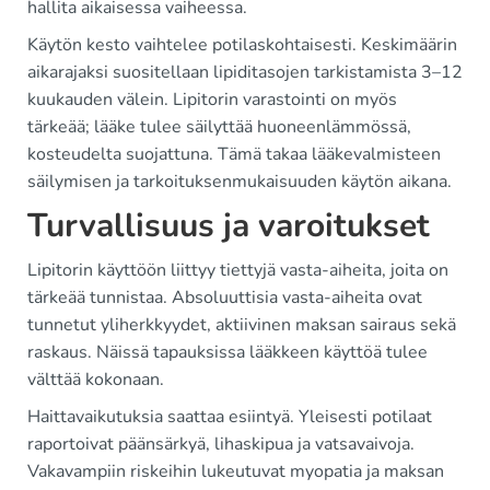
hallita aikaisessa vaiheessa.
Käytön kesto vaihtelee potilaskohtaisesti. Keskimäärin
aikarajaksi suositellaan lipiditasojen tarkistamista 3–12
kuukauden välein. Lipitorin varastointi on myös
tärkeää; lääke tulee säilyttää huoneenlämmössä,
kosteudelta suojattuna. Tämä takaa lääkevalmisteen
säilymisen ja tarkoituksenmukaisuuden käytön aikana.
Turvallisuus ja varoitukset
Lipitorin käyttöön liittyy tiettyjä vasta-aiheita, joita on
tärkeää tunnistaa. Absoluuttisia vasta-aiheita ovat
tunnetut yliherkkyydet, aktiivinen maksan sairaus sekä
raskaus. Näissä tapauksissa lääkkeen käyttöä tulee
välttää kokonaan.
Haittavaikutuksia saattaa esiintyä. Yleisesti potilaat
raportoivat päänsärkyä, lihaskipua ja vatsavaivoja.
Vakavampiin riskeihin lukeutuvat myopatia ja maksan