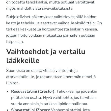
on todettu tehokkaaksi, mutta potilaat varoittavat
myös mahdollisista sivuvaikutuksista.
Subjektiiviset näkemykset vaihtelevat, sillä hoidon
kesto ja tehokkuus saattavat vaihdella yksilöittäin. On
tärkeää keskustella hoitosuhteesta lääkärin kanssa,
jolloin hoito voidaan mukauttaa parhaiten potilaan
tarpeisiin.
Vaihtoehdot ja vertailu
lääkkeille
Suomessa on useita yleisiä vaihtoehtoja
atorvastatiinille, joka tunnetaan enemmän nimellä
Lipitor.
Rosuvastatiini (Crestor):
Tehokkaampi joidenkin
potilaiden osalta. Hyvä vaihtoehto, jos tarvitaan
suuria annoksia ja tarkkaa lipidien hallintaa.
Simvastatiini (Zocor):
Vanhempi statini, jota