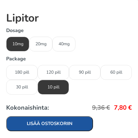
Lipitor
Dosage
10mg
20mg
40mg
Package
180 pill
120 pill
90 pill
60 pill
30 pill
10 pill
Kokonaishinta:
9,36
€
7,80
€
LISÄÄ OSTOSKORIIN