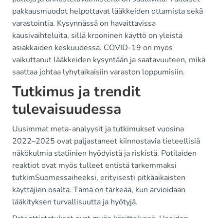
pakkausmuodot helpottavat lääkkeiden ottamista sekä
varastointia. Kysynnässä on havaittavissa
kausivaihteluita, sillä krooninen käyttö on yleistä
asiakkaiden keskuudessa. COVID-19 on myös
vaikuttanut lääkkeiden kysyntään ja saatavuuteen, mikä
saattaa johtaa lyhytaikaisiin varaston loppumisiin.
Tutkimus ja trendit
tulevaisuudessa
Uusimmat meta-analyysit ja tutkimukset vuosina
2022–2025 ovat paljastaneet kiinnostavia tieteellisiä
näkökulmia statiinien hyödyistä ja riskistä. Potilaiden
reaktiot ovat myös tulleet entistä tarkemmaksi
tutkimSuomessaiheeksi, erityisesti pitkäaikaisten
käyttäjien osalta. Tämä on tärkeää, kun arvioidaan
lääkityksen turvallisuutta ja hyötyjä.