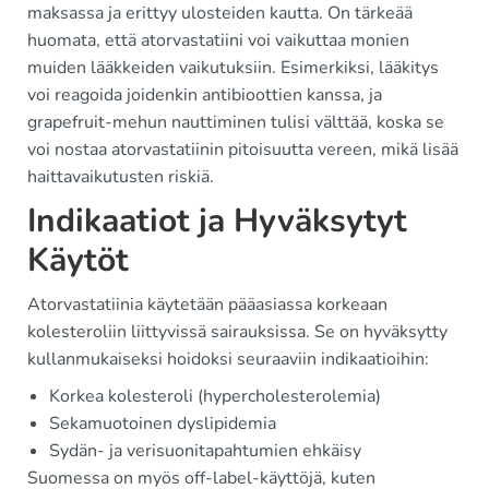
maksassa ja erittyy ulosteiden kautta. On tärkeää
huomata, että atorvastatiini voi vaikuttaa monien
muiden lääkkeiden vaikutuksiin. Esimerkiksi, lääkitys
voi reagoida joidenkin antibioottien kanssa, ja
grapefruit-mehun nauttiminen tulisi välttää, koska se
voi nostaa atorvastatiinin pitoisuutta vereen, mikä lisää
haittavaikutusten riskiä.
Indikaatiot ja Hyväksytyt
Käytöt
Atorvastatiinia käytetään pääasiassa korkeaan
kolesteroliin liittyvissä sairauksissa. Se on hyväksytty
kullanmukaiseksi hoidoksi seuraaviin indikaatioihin:
Korkea kolesteroli (hypercholesterolemia)
Sekamuotoinen dyslipidemia
Sydän- ja verisuonitapahtumien ehkäisy
Suomessa on myös off-label-käyttöjä, kuten