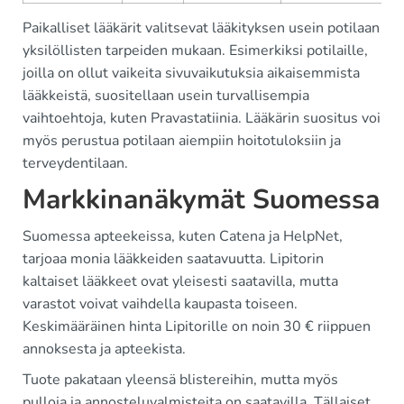
Paikalliset lääkärit valitsevat lääkityksen usein potilaan
yksilöllisten tarpeiden mukaan. Esimerkiksi potilaille,
joilla on ollut vaikeita sivuvaikutuksia aikaisemmista
lääkkeistä, suositellaan usein turvallisempia
vaihtoehtoja, kuten Pravastatiinia. Lääkärin suositus voi
myös perustua potilaan aiempiin hoitotuloksiin ja
terveydentilaan.
Markkinanäkymät Suomessa
Suomessa apteekeissa, kuten Catena ja HelpNet,
tarjoaa monia lääkkeiden saatavuutta. Lipitorin
kaltaiset lääkkeet ovat yleisesti saatavilla, mutta
varastot voivat vaihdella kaupasta toiseen.
Keskimääräinen hinta Lipitorille on noin 30 € riippuen
annoksesta ja apteekista.
Tuote pakataan yleensä blistereihin, mutta myös
pulloja ja annosteluvalmisteita on saatavilla. Tällaiset