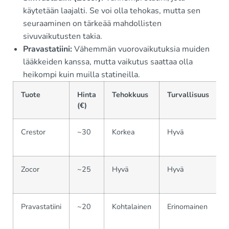
käytetään laajalti. Se voi olla tehokas, mutta sen
seuraaminen on tärkeää mahdollisten
sivuvaikutusten takia.
Pravastatiini:
Vähemmän vuorovaikutuksia muiden
lääkkeiden kanssa, mutta vaikutus saattaa olla
heikompi kuin muilla statineilla.
Tuote
Hinta
Tehokkuus
Turvallisuus
S
(€)
Crestor
~30
Korkea
Hyvä
H
s
Zocor
~25
Hyvä
Hyvä
K
s
Pravastatiini
~20
Kohtalainen
Erinomainen
H
s