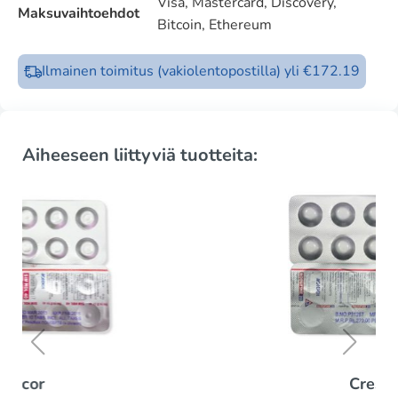
Visa, Mastercard, Discovery,
Maksuvaihtoehdot
Bitcoin, Ethereum
Ilmainen toimitus (vakiolentopostilla) yli €172.19
Aiheeseen liittyviä tuotteita:
Crestor