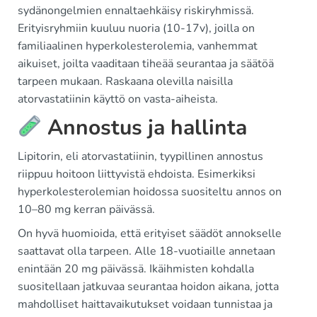
sydänongelmien ennaltaehkäisy riskiryhmissä.
Erityisryhmiin kuuluu nuoria (10-17v), joilla on
familiaalinen hyperkolesterolemia, vanhemmat
aikuiset, joilta vaaditaan tiheää seurantaa ja säätöä
tarpeen mukaan. Raskaana olevilla naisilla
atorvastatiinin käyttö on vasta-aiheista.
Annostus ja hallinta
Lipitorin, eli atorvastatiinin, tyypillinen annostus
riippuu hoitoon liittyvistä ehdoista. Esimerkiksi
hyperkolesterolemian hoidossa suositeltu annos on
10–80 mg kerran päivässä.
On hyvä huomioida, että erityiset säädöt annokselle
saattavat olla tarpeen. Alle 18-vuotiaille annetaan
enintään 20 mg päivässä. Ikäihmisten kohdalla
suositellaan jatkuvaa seurantaa hoidon aikana, jotta
mahdolliset haittavaikutukset voidaan tunnistaa ja