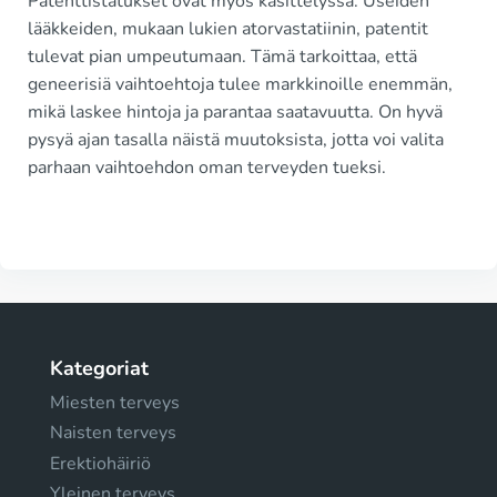
Patenttistatukset ovat myös käsittelyssä. Useiden
lääkkeiden, mukaan lukien atorvastatiinin, patentit
tulevat pian umpeutumaan. Tämä tarkoittaa, että
geneerisiä vaihtoehtoja tulee markkinoille enemmän,
mikä laskee hintoja ja parantaa saatavuutta. On hyvä
pysyä ajan tasalla näistä muutoksista, jotta voi valita
parhaan vaihtoehdon oman terveyden tueksi.
Kategoriat
Miesten terveys
Naisten terveys
Erektiohäiriö
Yleinen terveys