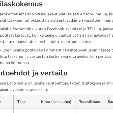
ilaskokemus
jäkokemukset Lanoxinista jakautuvat laajasti eri foorumeilla, 
vat lääkkeen tehokkuutta erityisesti sydämen vajaatoiminnan j
isilla foorumeilla, kuten Facebook-ryhmissä ja TPU:lla, jaetaa
otilaat kertovat, kuinka lääke on auttanut heitä sairautensa ha
stä tai ruoansulatuksen häiriöitä, raportoidaan myös.
uuden lisäksi potilaiden kommentit käsittelevät usein haaste
elu lääkärien ja vertaisten kesken voi olla avuksi, kun pyritää
uneina hoitoonsa.
htoehdot ja vertailu
a Lanoxinille on useita vaihtoehtoja, kuten digitoksiini ja am
pisiin sydämen sairauksiin.
e
Teho
Hinta (noin euroa)
Turvallisuus
Sa