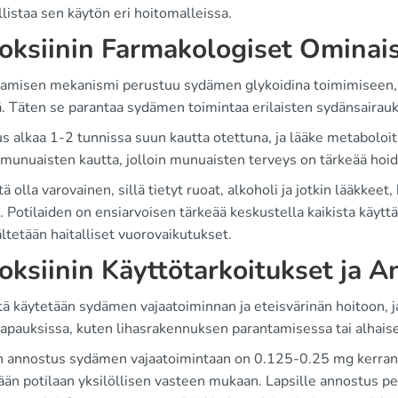
istaa sen käytön eri hoitomalleissa.
oksiinin Farmakologiset Ominai
tamisen mekanismi perustuu sydämen glykoidina toimimiseen, 
ä. Täten se parantaa sydämen toimintaa erilaisten sydänsairau
us alkaa 1-2 tunnissa suun kautta otettuna, ja lääke metaboloi
 munuaisten kautta, jolloin munuaisten terveys on tärkeää hoid
ä olla varovainen, sillä tietyt ruoat, alkoholi ja jotkin lääkkeet,
 Potilaiden on ensiarvoisen tärkeää keskustella kaikista käyttä
ältetään haitalliset vuorovaikutukset.
oksiinin Käyttötarkoitukset ja 
tä käytetään sydämen vajaatoiminnan ja eteisvärinän hoitoon, j
stapauksissa, kuten lihasrakennuksen parantamisessa tai alhai
n annostus sydämen vajaatoimintaan on 0.125-0.25 mg kerran 
än potilaan yksilöllisen vasteen mukaan. Lapsille annostus pe