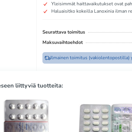
Yleisimmät haittavaikutukset ovat pah
Haluaisitko kokeilla Lanoxinia ilman r
Seurattava toimitus
Maksuvaihtoehdot
Ilmainen toimitus (vakiolentopostilla)
seen liittyviä tuotteita: