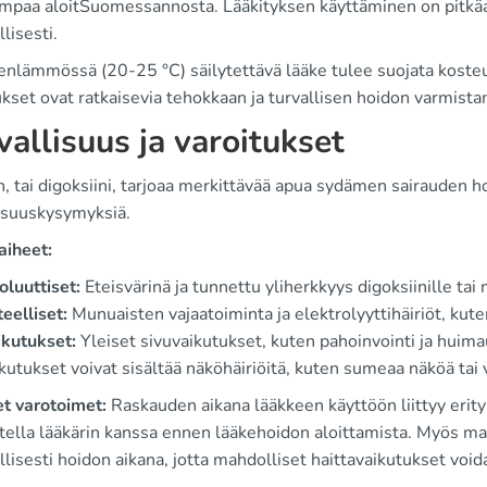
mpaa aloitSuomessannosta. Lääkityksen käyttäminen on pitkäaik
lisesti.
nlämmössä (20-25 °C) säilytettävä lääke tulee suojata kosteu
kset ovat ratkaisevia tehokkaan ja turvallisen hoidon varmista
vallisuus ja varoitukset
, tai digoksiini, tarjoaa merkittävää apua sydämen sairauden h
lisuuskysymyksiä.
aiheet:
luuttiset:
Eteisvärinä ja tunnettu yliherkkyys digoksiinille tai
eelliset:
Munuaisten vajaatoiminta ja elektrolyyttihäiriöt, ku
ikutukset:
Yleiset sivuvaikutukset, kuten pahoinvointi ja huim
kutukset voivat sisältää näköhäiriöitä, kuten sumeaa näköä tai
et varotoimet:
Raskauden aikana lääkkeen käyttöön liittyy erityi
tella lääkärin kanssa ennen lääkehoidon aloittamista. Myös ma
lisesti hoidon aikana, jotta mahdolliset haittavaikutukset voi