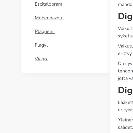
Escitalopram
mahdoll
Dig
Mebendazole
Vaikut
Plaquenil
sykett
Flagyl
Vaikut
erittyy
Viagra
On syyt
tehoon.
jotta v
Dig
Lääket
erityi
Yleine
säädetä