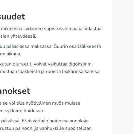
suudet
mikä lisää sydämen supistusvoimaa ja hidastaa
ksien yhteydessä.
tuu pääasiassa maksassa. Suurin osa lääkkeestä
on aikana.
 kuten diureetit, voivat vaikuttaa digoksiinin
mistään lääkkeistä ja ruoista lääkärinsä kanssa,
Annokset
a se voi olla hyödyllinen myös muissa
sen sykkeen hoidossa.
päivässä. Eteisvärinän hoidossa annoksia
rustuu painoon, ja vanhuksille suositellaan