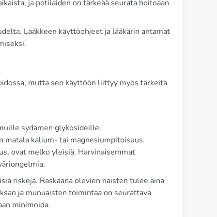
aista, ja potilaiden on tärkeää seurata hoitoaan
delta. Lääkkeen käyttöohjeet ja lääkärin antamat
miseksi.
oidossa, mutta sen käyttöön liittyy myös tärkeitä
 muille sydämen glykosideille.
ten matala kalium- tai magnesiumpitoisuus.
aus, ovat melko yleisiä. Harvinaisemmat
 väriongelmia.
siä riskejä. Raskaana olevien naisten tulee aina
ksan ja munuaisten toimintaa on seurattava
daan minimoida.