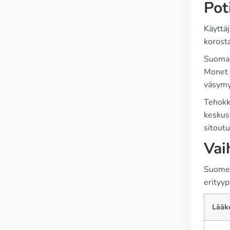
Pot
Käyttä
korosta
Suomala
Monet p
väsymy
Tehokk
keskust
sitout
Vai
Suomess
erityyp
Lääk