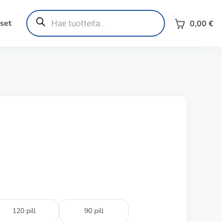
Products
search
set
0,00
€
120 pill
90 pill