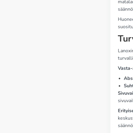
matala
säännöl
Huonee
suositu
Tur
Lanoxin
turval
Vasta-
Abso
Suht
Sivuva
sivuvai
Erityis
keskus
säännöl