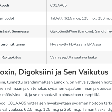
Koodi
C01AA05
emuodot
Tabletit (62,5 mcg, 125 mcg, 250 mcg)
istajat Suomessa
GlaxoSmithKline (Lanoxin), Sanofi, Te
teröintitilanne
Hyväksytty FDA:ssa ja EMA:ssa
 Rx-luokitus
Vain reseptillä saatava lääke
oxin, Digoksiini ja Sen Vaikutus
iini, tunnettu brändinimellään Lanoxin, on vahva sydämen hoi
dien ryhmään ja on tehokas sydämen vajaatoiminnan ja eteisväri
n määräyksestä, ja se on saatavilla ainoastaan reseptillä.
odi C01AA05 viittaa sen hyväksyntään sydämen hoitoon tarkoit
ia vahvuuksia: 62,5 mcg, 125 mcg ja 250 mcg. Tämän lisäksi di