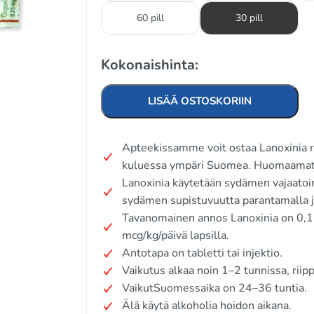
60 pill
30 pill
Kokonaishinta:
LISÄÄ OSTOSKORIIN
Apteekissamme voit ostaa Lanoxinia re
kuluessa ympäri Suomea. Huomaamato
Lanoxinia käytetään sydämen vajaatoim
sydämen supistuvuutta parantamalla ja
Tavanomainen annos Lanoxinia on 0,12
mcg/kg/päivä lapsilla.
Antotapa on tabletti tai injektio.
Vaikutus alkaa noin 1–2 tunnissa, rii
VaikutSuomessaika on 24–36 tuntia.
Älä käytä alkoholia hoidon aikana.