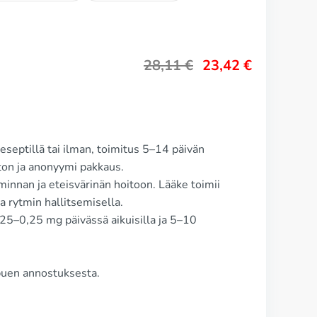
28,11
€
23,42
€
septillä tai ilman, toimitus 5–14 päivän
n ja anonyymi pakkaus.
innan ja eteisvärinän hoitoon. Lääke toimii
 rytmin hallitsemisella.
5–0,25 mg päivässä aikuisilla ja 5–10
ppuen annostuksesta.