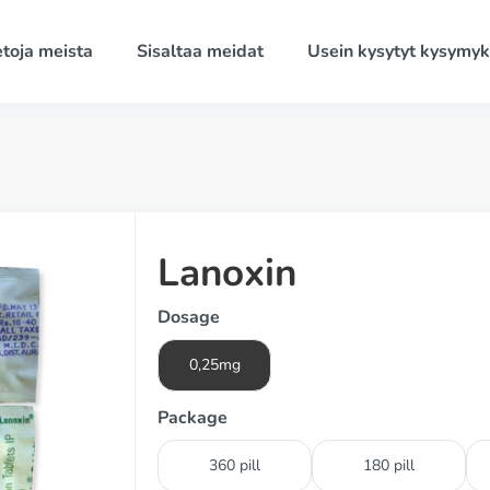
etoja meista
Sisaltaa meidat
Usein kysytyt kysymyk
Lanoxin
Dosage
0,25mg
Package
360 pill
180 pill