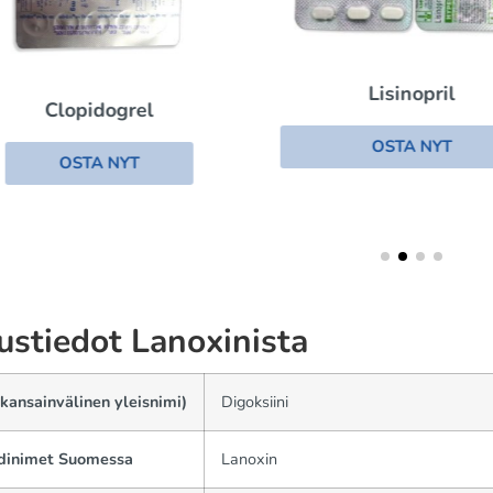
Lisinopril
Clopidogrel
OSTA NYT
OSTA NYT
ustiedot Lanoxinista
kansainvälinen yleisnimi)
Digoksiini
dinimet Suomessa
Lanoxin