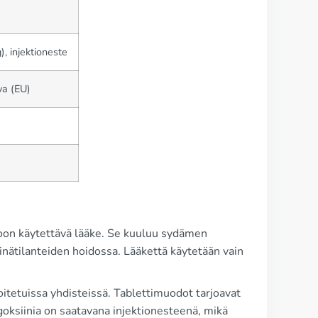
, injektioneste
va (EU)
toon käytettävä lääke. Se kuuluu sydämen
nätilanteiden hoidossa. Lääkettä käytetään vain
etuissa yhdisteissä. Tablettimuodot tarjoavat
goksiinia on saatavana injektionesteenä, mikä